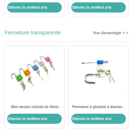
acier inoxydable Lishi 2 en 1
épingles 2 en 1
Obtenez le meilleur prix
Obtenez le meilleur prix
Fermeture transparente
Vue davantage > >
Mini version colorée de Word
Fermeture à glissière à diamants
Pour une pratique transparente
transparents, kit de verrouillage à
pick-up, combinaison
Obtenez le meilleur prix
Obtenez le meilleur prix
d'équipements