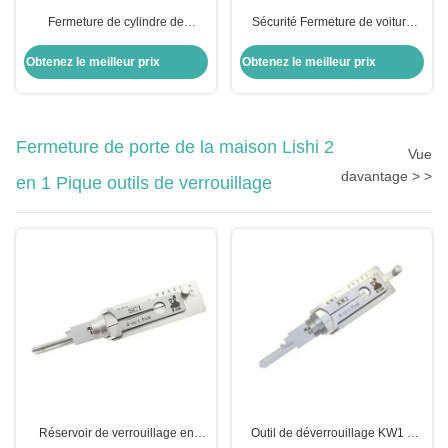
Fermeture de cylindre de
Sécurité Fermeture de voiture
verrouillage métallique Fermeture
argentée Fermeture de porte
d'allumage Honda Civic
arrière cylindrique Pour le
Obtenez le meilleur prix
Obtenez le meilleur prix
Fermeture pour voiture Honda
remplacement Opel
Fermeture de porte de module
Fermeture de porte de la maison Lishi 2
Vue
davantage > >
en 1 Pique outils de verrouillage
Réservoir de verrouillage en
Outil de déverrouillage KW1 5