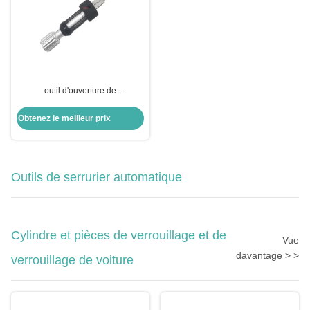
outil d'ouverture de
positionnement spécial outils de
serrurerie lame de verrouillage
Obtenez le meilleur prix
outils de cueillette pour ABUS
CISA
Outils de serrurier automatique
Cylindre et pièces de verrouillage et de
Vue
davantage > >
verrouillage de voiture