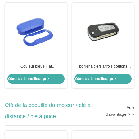
Couleur bleue Fiat
boîtier à clefs à trois boutons
Remplacement de la coque de la
pliable à distance pour T-oyota
clé à 3 boutons Flip Remote Key
Highlander
Obtenez le meilleur prix
Obtenez le meilleur prix
Shell Protective 2pcs Housing
Clé de la coquille du moteur / clé à
Vue
davantage > >
distance / clé à puce