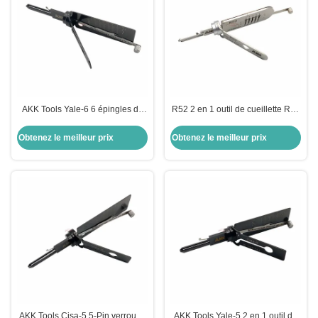
AKK Tools Yale-6 6 épingles de
R52 2 en 1 outil de cueillette R52
verrouillage pick 2-IN-1 Choisir
AKK Outils de serrurier outils
pour l' outil de verrouillage de
d'ouverture de porte sur mesure
Obtenez le meilleur prix
Obtenez le meilleur prix
porte Yale
AKK Tools Cisa-5 5-Pin verrou 2-
AKK Tools Yale-5 2 en 1 outil de