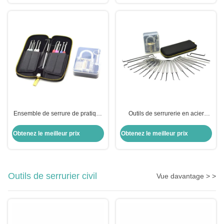
sélectionner des outils
Ensemble de serrure de pratique
Outils de serrurerie en acier
en acier inoxydable 22 pièces Kit
inoxydable 22 pièces ensemble
de sélection de serrure
de serrure automatique avec
Obtenez le meilleur prix
Obtenez le meilleur prix
automatique Ensemble de
verrou pratique transparent
sélection de serrure de pratique
transparent
Outils de serrurier civil
Vue davantage > >