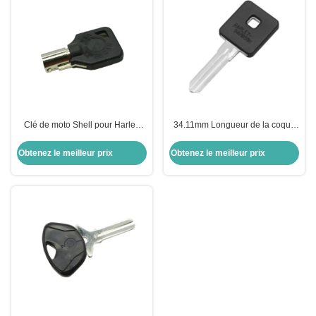
Clé de moto Shell pour Harley
34.11mm Longueur de la coque
Shell Noir clé vierge pour US H-
de la clé de moto pour Harley-
arley moto
Davidson Keyblade Droite Slots
Obtenez le meilleur prix
Obtenez le meilleur prix
côte double