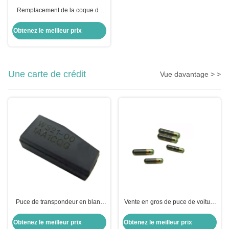
Remplacement de la coque du
porte-clés pour moto pour BMW
Moto
Obtenez le meilleur prix
Une carte de crédit
Vue davantage > >
Puce de transpondeur en blanc
Vente en gros de puce de voiture
puce de chiffrement ID8A H128
ID13-MG00 13 Puce de
Bit puce de voiture puce pour
transpondeur en verre Honda
Obtenez le meilleur prix
Obtenez le meilleur prix