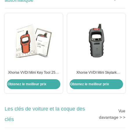
automatique
Xhorse VVDI Mini Key Tool 250g
Xhorse VVDI Mini Skylark
Programmeur de clé à distance
Appareil Fob Programmeur de clé
pour voitures universelles
à distance automatique
Obtenez le meilleur prix
Obtenez le meilleur prix
Les clés de voiture et la coque des
Vue
davantage > >
clés