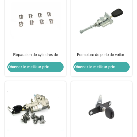
Réparation de cylindres de
Fermeture de porte de voiture
serrure de voiture
avec clés pour porte de voiture
cylindre de porte de voiture
Obtenez le meilleur prix
Obtenez le meilleur prix