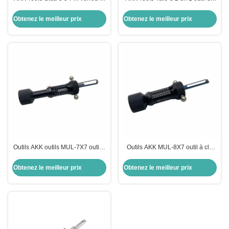
IN-1 Choisissez pour les serrures
cueillette pour Yale serrures de
de porte Cisa outils de serrurerie
porte outils de sécurité serrurier
Obtenez le meilleur prix
Obtenez le meilleur prix
porte
Outils AKK outils MUL-7X7 outil à
Outils AKK MUL-8X7 outil à clé
clé plate outils de sélection de
plate outils serrurier outils de
serrurerie outils de sélection de
verrouillage
Obtenez le meilleur prix
Obtenez le meilleur prix
serrure