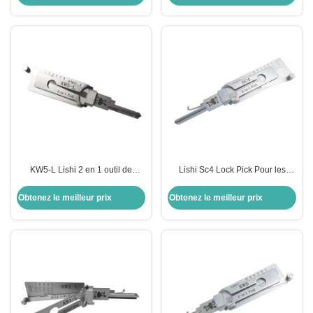
outil Kw1 Lockpick Set décodeur
de serrure
KW5-L Lishi 2 en 1 outil de
Lishi Sc4 Lock Pick Pour les
verrouillage pour serrures
outils en acier inoxydable
résidentielles décodeur de
Obtenez le meilleur prix
Obtenez le meilleur prix
verrouillage en acier inoxydable