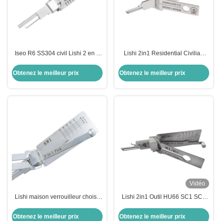
Iseo R6 SS304 civil Lishi 2 en 1
Lishi 2in1 Residential Civilian
outils de collecte de serrures
tools Lock Cylinder Opening
voiture outils de serrurerie
Tool(SS342) Reader for japan
Obtenez le meilleur prix
Obtenez le meilleur prix
ensemble clé électrique
KAWAJUN Locksmith Tools
Vidéo
Lishi maison verrouilleur choisir
Lishi 2in1 Outil HU66 SC1 SC4
argent fermeture de porte en
KW1 R52 KW5 AM5 M1/MS2
acier inoxydable Lishi 2in1 choisit
B111 TE2 Décodeur de sélection
Obtenez le meilleur prix
Obtenez le meilleur prix