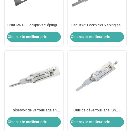
Lishi KW1-L Lockpicks 5 épingles
Lishi Kw5 Lockpicks 6 épingles 2
2 en 1 outil pour Kwikset
en 1 Outil pour les outils de
verrouillage de pick Kwikset
Obtenez le meilleur prix
Obtenez le meilleur prix
Réservoir de verrouillage en
Outil de déverrouillage KW1 5
acier inoxydable Lishi 2 en 1
épingles 2 en 1
Obtenez le meilleur prix
Obtenez le meilleur prix