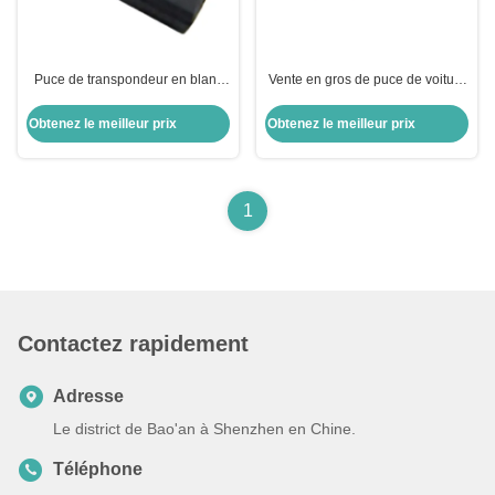
Puce de transpondeur en blanc
Vente en gros de puce de voiture
puce de chiffrement ID8A H128
ID13-MG00 13 Puce de
Bit puce de voiture puce pour
transpondeur en verre Honda
Obtenez le meilleur prix
Obtenez le meilleur prix
Toyota
Rechange de porte-clés de
voiture
1
Contactez rapidement
Adresse
Le district de Bao'an à Shenzhen en Chine.
Téléphone