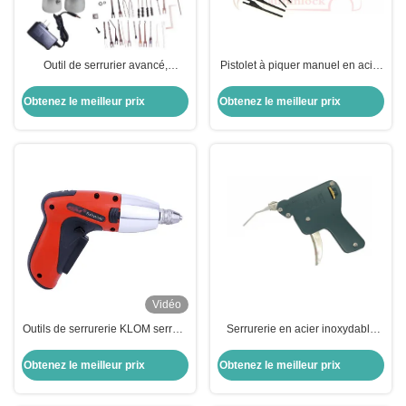
Outil de serrurier avancé,
Pistolet à piquer manuel en acier
crochetage électrique, bump gun,
inoxydable, outil de réparation
outils de crochetage de serrure
indispensable pour les serrures
Obtenez le meilleur prix
Obtenez le meilleur prix
et les portes robustes
Vidéo
Outils de serrurerie KLOM serrure
Serrurerie en acier inoxydable
électrique ouvre-verrouilleur à
Pistolet à bosse Pistolet à bosse
pistolet
Serrurerie fournitures Pistolet à
Obtenez le meilleur prix
Obtenez le meilleur prix
piquer