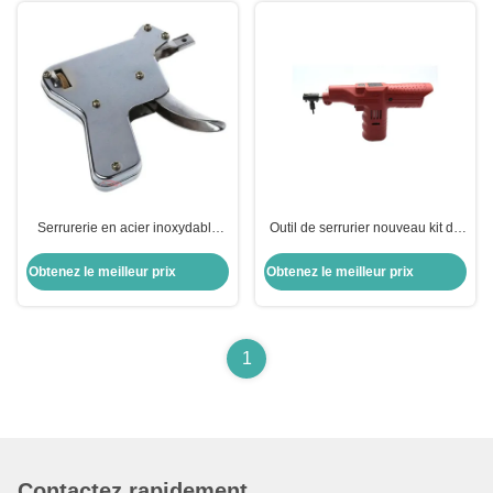
Serrurerie en acier inoxydable
Outil de serrurier nouveau kit de
Pistolet à bosse Pistolet à bosse
pistolet à serrure électrique outils
Serrurerie fournitures Pistolet à
de déverrouillage rapide
Obtenez le meilleur prix
Obtenez le meilleur prix
piquer
1
Contactez rapidement