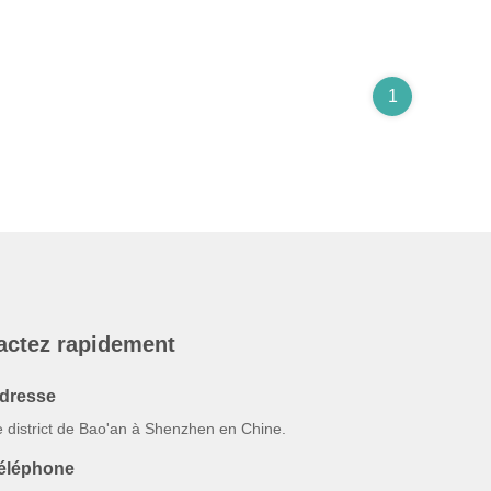
1
actez rapidement
dresse
e district de Bao'an à Shenzhen en Chine.
éléphone