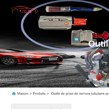
Outi
Maison
>
Produits
>
Outils de prise de serrure tubulaire pr