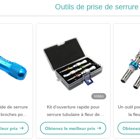
Outils de prise de serrure
Vidéo
pide de serrure
Kit d'ouverture rapide pour
Un outil po
 broches pour
serrure tubulaire à fleur de
la fle
ier
prunier de Corée du Sud - 3
leur prix
Obtenez le meilleur prix
Obtenez 
ensembles - Rouge - Unité de
vente : article unique