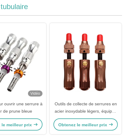
 tubulaire
Vidéo
ur ouvrir une serrure à
Outils de collecte de serrures en
ur de prune bleue
acier inoxydable légers, équipés
pour les serruriers civils, outils de
le meilleur prix
Obtenez le meilleur prix
collecte de serrures tubulaires