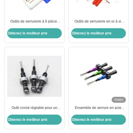
Outils de serrurerie à 6 pièces
Outils de serrurerie en or à six
avec outils de serrurerie en forme
pièces avec outils de serrure à
de croix réglables
croix réglables, poids 140g
Obtenez le meilleur prix
Obtenez le meilleur prix
Vidéo
Outil croisé réglable pour un
Ensemble de serrure en acier
travail précis et multifonctionnel
inoxydable pour outil de serrurier
civil Le nouvel outil de
Obtenez le meilleur prix
Obtenez le meilleur prix
verrouillage croisé à ouverture
rapide (3 ensembles)