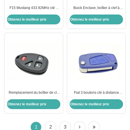
F15 Mustang 433.92MHz clé à
Buick Enclave, boîtier à clef à
distance clé intelligente pour F-
distance à 5 boutons,
ord Mustang
remplacement du porte-clés.
Obtenez le meilleur prix
Obtenez le meilleur prix
Remplacement du boîtier de clé
Fiat 3 boutons clé à distance
Buick boîtier de télécommande à
boîtier de clé remplacement de la
4 boutons
coque de clé avec boîtier de clé
Obtenez le meilleur prix
Obtenez le meilleur prix
40g
1
2
3