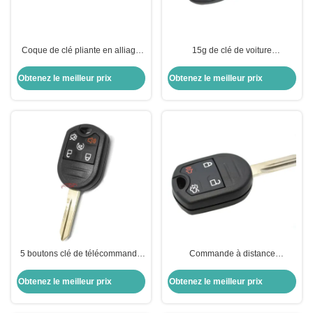
Coque de clé pliante en alliage
15g de clé de voiture
d'aluminium pour Peugeot,
remplacement de coque pour
remplacement violet
Isuzu 3 boutons clé à distance
Obtenez le meilleur prix
Obtenez le meilleur prix
durable
5 boutons clé de télécommande
Commande à distance
315MHZ/433MHZ clé de voiture à
intelligente à 4 boutons pour Ford
distance intelligente pour Ford
433MHZ
Obtenez le meilleur prix
Obtenez le meilleur prix