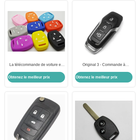
La télécommande de voiture en
Original 3 - Commande à
silicone 4 boutons pour les clés
distance à bouton 433MHZ clé de
de voiture Honda (couleur
voiture à distance intelligente
Obtenez le meilleur prix
Obtenez le meilleur prix
optionnelle)
pour Ford