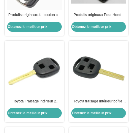
Produits originaux 4 - bouton clé
Produits originaux Pour Honda
à distance 315MHZ 433MHZ
Civic clé à distance à 2 boutons
Avec puce ID46 Pour Chevrolet
315MHZ 433MHZ Avec puce
Obtenez le meilleur prix
Obtenez le meilleur prix
ID46
Toyota Fraisage intérieur 2
Toyota fraisage intérieur boîtier
boutons clé à distance boîtier de
de clé à distance à 3 boutons
clé coque originale en gros
Durable et durable
Obtenez le meilleur prix
Obtenez le meilleur prix