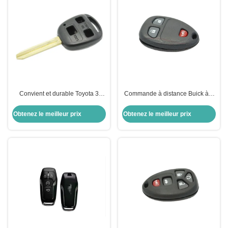
Convient et durable Toyota 3
Commande à distance Buick à 3
boutons clé à distance avec
boutons Remplacement du boîtier
poignée en plastique noir
de clé
Obtenez le meilleur prix
Obtenez le meilleur prix