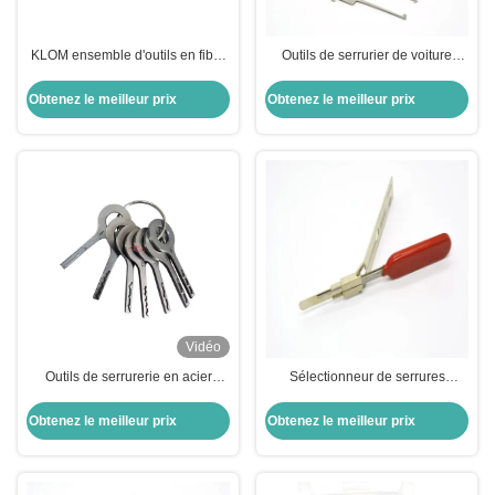
KLOM ensemble d'outils en fibre
Outils de serrurier de voiture
d'acier inoxydable de quatrième
professionnel 6 pièces Outils
génération outils de serrurier de
manuels de déverrouillage
Obtenez le meilleur prix
Obtenez le meilleur prix
haute qualité
Vidéo
Outils de serrurerie en acier
Sélectionneur de serrures
inoxydable HU66 Laser Track
Serrurier outils pour voiture
VAG Jigglers Rapide ouverture
ensemble d'outils spéciaux
Obtenez le meilleur prix
Obtenez le meilleur prix
VAG Réparation de serrure de
Nouveau Rega sélectionneur de
porte de voiture
serrures pour serrures Buick