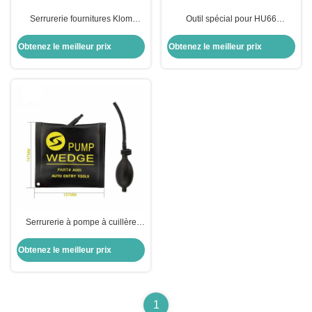
Serrurerie fournitures Klom
Outil spécial pour HU66
Serrure Pick Set Quatrième
Encastrement à rainure interne
génération d'acier inoxydable
Serrurier outil Serrure ouvreur
Obtenez le meilleur prix
Obtenez le meilleur prix
Serrure sélectionner
Serrurerie à pompe à cuillère
fournitures de serrurerie à air
auto air wedge airbag lock
Obtenez le meilleur prix
professionnel ouvrir porte de
voiture ouvre fenêtre verrouilleur
1