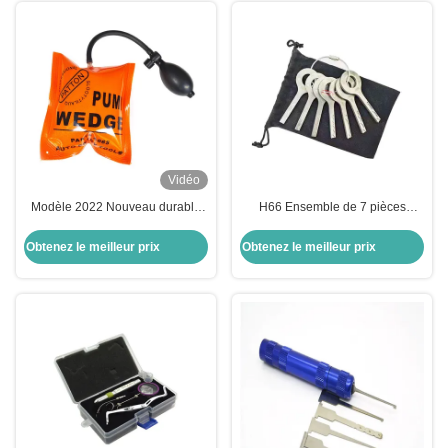
audio
Vidéo
Modèle 2022 Nouveau durable
H66 Ensemble de 7 pièces
Explosion - Proof Orange Airbag
d'outils de verrouillage de voiture
moyen sans plaque intérieure
outils de serrurier de voiture pour
Obtenez le meilleur prix
Obtenez le meilleur prix
Pour serrurier automobile
ouvrir les portes de voiture