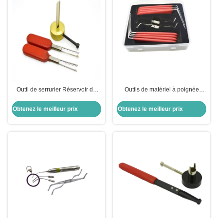
Outil de serrurier Réservoir de
Outils de matériel à poignée
serrure en acier inoxydable pour
antidérapant de type L 8 pièces
la troisième VW
Outils de jeu de broches pour
Obtenez le meilleur prix
Obtenez le meilleur prix
serrurier Quick Pick