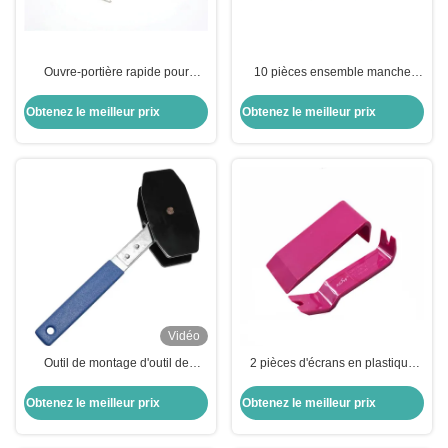
Ouvre-portière rapide pour
10 pièces ensemble manche
automobile pour outils de
antidérapant modèle L outil de
serrurier, ensemble de 11 pièces
déverrouillage de voiture de
Obtenez le meilleur prix
Obtenez le meilleur prix
haute qualité outils de serrurier
Vidéo
Outil de montage d'outil de
2 pièces d'écrans en plastique
séparateur de piston et
pour la porte, clip radio, outil de
d'échafaudage d'échafaudage de
démontage de panneau de
Obtenez le meilleur prix
Obtenez le meilleur prix
piston
voiture, outil de réparation de
démontage de tableau de bord