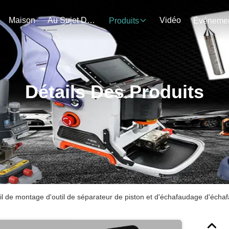
Maison
Au Sujet De Nous
Vidéo
Produits
Détails Des Produits
il de montage d'outil de séparateur de piston et d'échafaudage d'écha