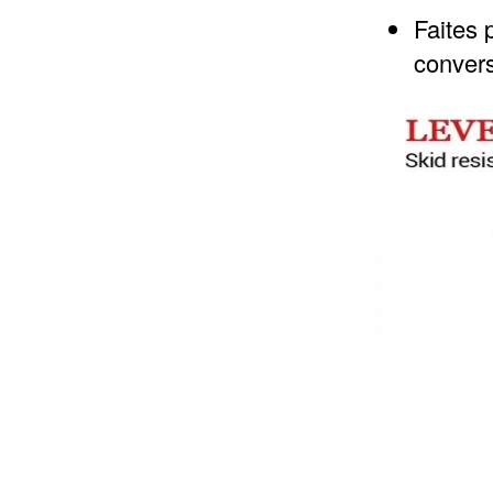
Faites p
convers