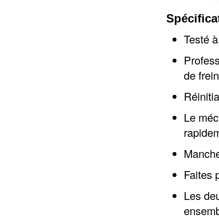
Spécifica
Testé à 
Profess
de frein
Réiniti
Le méca
rapide
Manche 
Faites 
Les deu
ensemb