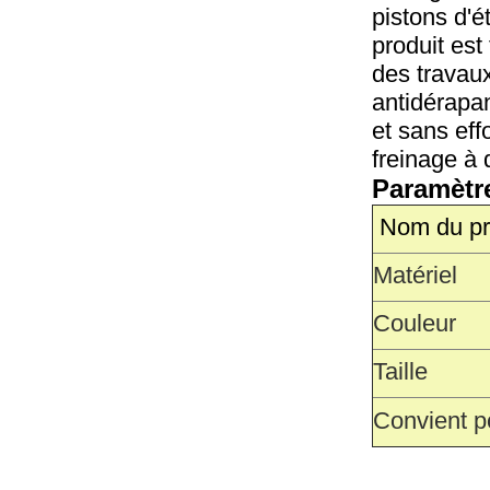
pistons d'é
produit est
des travaux
antidérapan
et sans ef
freinage à
Paramètr
Nom du pr
Matériel
Couleur
Taille
Convient p