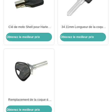
Clé de moto Shell pour Harley
34.11mm Longueur de la coque
Shell Noir clé vierge pour US H-
de la clé de moto pour Harley-
arley moto
Davidson Keyblade Droite Slots
Obtenez le meilleur prix
Obtenez le meilleur prix
côte double
Remplacement de la coque du
porte-clés pour moto pour BMW
Moto
Obtenez le meilleur prix