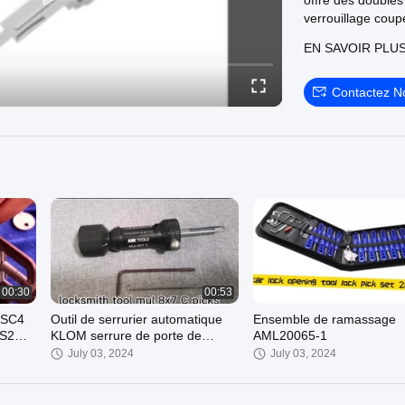
offre des doubles
verrouillage coup
sécurité, soutena
EN SAVOIR PLU
Contactez N
00:30
00:53
1 SC4
Outil de serrurier automatique
Ensemble de ramassage
S2
KLOM serrure de porte de
AML20065-1
ection
voiture choisit 2pcs sélection de
July 03, 2024
July 03, 2024
jeu