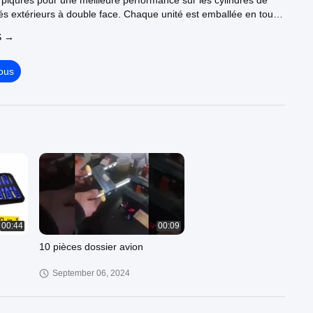
 piqûres pour une meilleure performance sur les cylindres de
és extérieurs à double face. Chaque unité est emballée en toute
nt le soin de l'environnement avec des cartons réutilisables.
S →
ous
00:44
00:09
10 pièces dossier avion
September 06, 2024