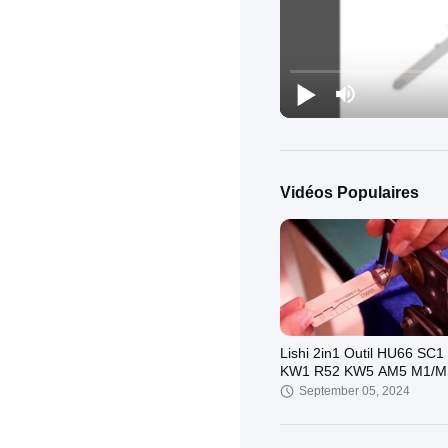
Vidéos Populaires
Lishi 2in1 Outil HU66 SC
KW1 R52 KW5 AM5 M1/M
B111 TE2 Décodeur de sél
September 05, 2024
de serrure