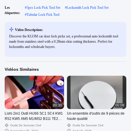
Les
#
3pcs Lock Pick Tool Set
#
Locksmith Lock Pick Tool Set
étiquettes:
#
Tubular Lock Pick Tool
Video Description:
Discover the KLOM car door lock picks set, a professional auto locksmith tool
made from stainless steel with a 0.28mm skin cutting thickness. Perfect for
locksmiths and wholesale buyers.
Vidéos Similaires
00:30
00:08
Lishi 2in1 Outil HU66 SC1 SC4 KW1
Un ensemble d'outils de 9 pièces de
R52 KW5 AM5 M1/MS2 B111 TE2
haute qualité
Décodeur de sélection de serrure
Outils De Serrurier Civil
Outils De Serrurier Civil
September 05, 2024
April 18, 2025