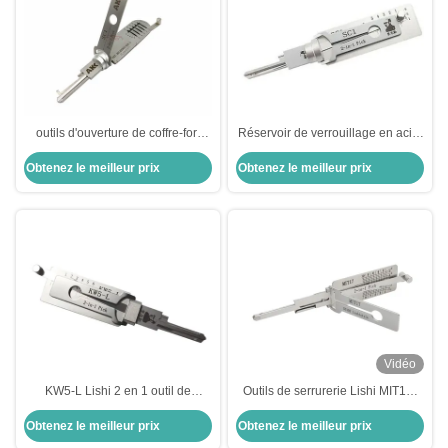
outils d'ouverture de coffre-fort
Réservoir de verrouillage en acier
SC1 5-Pin 2-IN-1 Pick pour les
inoxydable Lishi 2 en 1
Obtenez le meilleur prix
Obtenez le meilleur prix
serrures de porte Schlage SC1
Vidéo
KW5-L Lishi 2 en 1 outil de
Outils de serrurerie Lishi MIT17-
verrouillage pour serrures
10 coupes SS103 2 en 1 pour
Obtenez le meilleur prix
Obtenez le meilleur prix
résidentielles décodeur de
ouvre-serrure de porte Mitsubishi
verrouillage en acier inoxydable