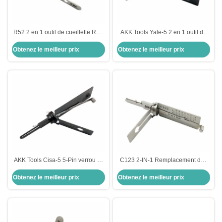
R52 2 en 1 outil de cueillette R52
AKK Tools Yale-5 2 en 1 outil de
AKK Outils de serrurier outils
cueillette pour Yale serrures de
Obtenez le meilleur prix
Obtenez le meilleur prix
d'ouverture de porte sur mesure
porte outils de sécurité serrurier
AKK Tools Cisa-5 5-Pin verrou 2-
C123 2-IN-1 Remplacement des
IN-1 Choisissez pour les serrures
serrures de porte à Schlage
Obtenez le meilleur prix
Obtenez le meilleur prix
de porte Cisa outils de serrurerie
porte