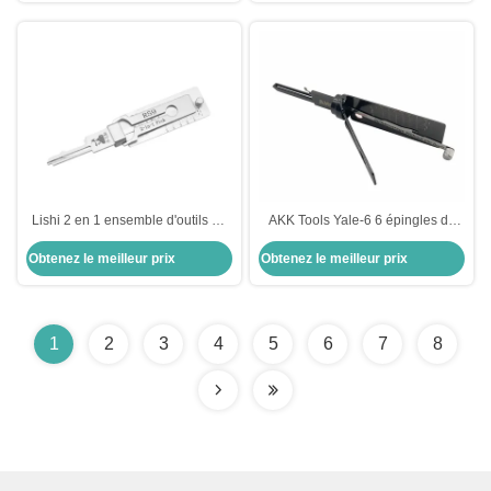
Lishi 2 en 1 ensemble d'outils de
AKK Tools Yale-6 6 épingles de
serrurerie R59 décodeur pick
verrouillage pick 2-IN-1 Choisir
Obtenez le meilleur prix
Obtenez le meilleur prix
master lock pick outils de
pour l' outil de verrouillage de
serrurerie domestique outils
porte Yale
d'ouverture ensemble mexique
1
2
3
4
5
6
7
8