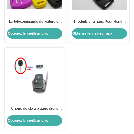
La télécommande de voiture en
Produits originaux Pour Honda
silicone 4 boutons pour les clés
Civic clé à distance à 2 boutons
de voiture Honda (couleur
315MHZ 433MHZ Avec puce
Obtenez le meilleur prix
Obtenez le meilleur prix
optionnelle)
ID46
Chêne de clé à plaque droite
Peinture intelligente modifiée
cuisson pliable Honda Chêne de
Obtenez le meilleur prix
voiture remplacement de la
coque