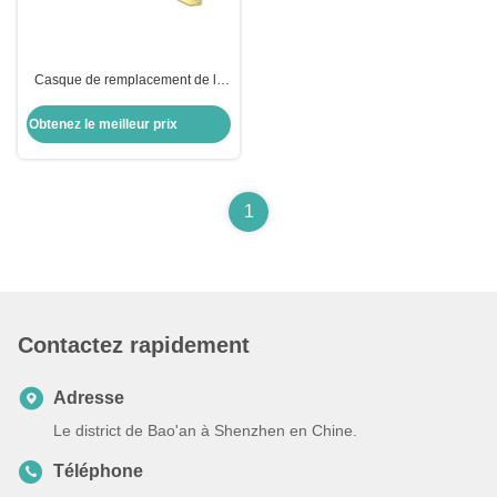
Casque de remplacement de la
clé de voiture à distance avec
bouton
Obtenez le meilleur prix
1
Contactez rapidement
Adresse
Le district de Bao'an à Shenzhen en Chine.
Téléphone