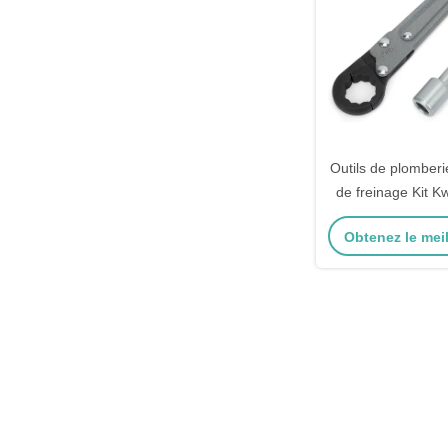
Outils de plomberi
de freinage Kit Kw
On clé réglabl
Obtenez le meil
plombiers professi
le travailleur 