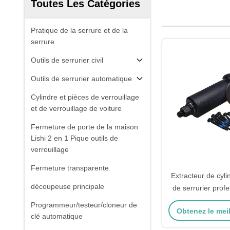
Toutes Les Catégories
Pratique de la serrure et de la
serrure
Outils de serrurier civil
Outils de serrurier automatique
Cylindre et pièces de verrouillage
et de verrouillage de voiture
Fermeture de porte de la maison
Lishi 2 en 1 Pique outils de
verrouillage
Fermeture transparente
Extracteur de cyl
découpeuse principale
de serrurier profe
de crochetage, e
Programmeur/testeur/cloneur de
Obtenez le meil
noyau, outils d
clé automatique