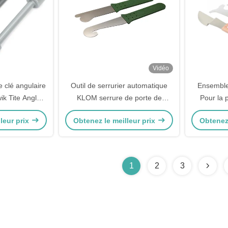
Vidéo
e clé angulaire
Outil de serrurier automatique
Ensemble 
ik Tite Angle-
KLOM serrure de porte de
Pour la 
e pour les
voiture choisit 2pcs sélection de
autre outi
leur prix
Obtenez le meilleur prix
Obtenez 
onnels Noir et
jeu
ouverte 
d'entretien
Ensemble
1
2
3