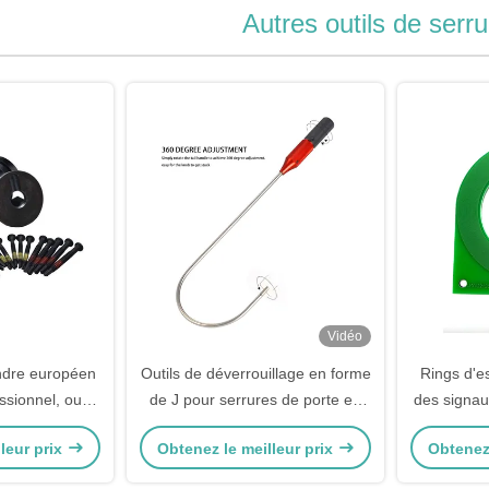
Autres outils de serru
Vidéo
indre européen
Outils de déverrouillage en forme
Rings d'es
ssionnel, outil
de J pour serrures de porte en
des signau
xtracteur de
verre Outils professionnels
dan
leur prix
Obtenez le meilleur prix
Obtenez 
e crochetage
d'ouverture rapide