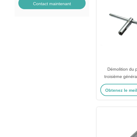
Contact maintenant
Démolition du 
troisième généra
dispositif de v
Obtenez le meil
universel de tor
serrur