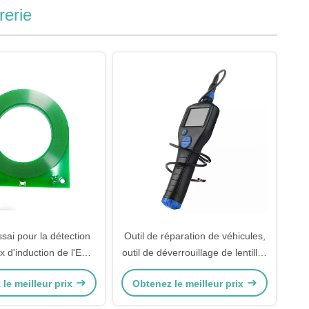
rerie
sai pour la détection
Outil de réparation de véhicules,
x d'induction de l'ECU
outil de déverrouillage de lentilles
s l'automobile
ultra petites, outil de réparation
le meilleur prix
Obtenez le meilleur prix
de voitures, outil de serrure
civile, outil de serrurier