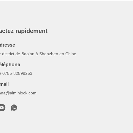
actez rapidement
dresse
e district de Bao'an à Shenzhen en Chine.
éléphone
6-0755-82599253
mail
nna@aiminlock.com