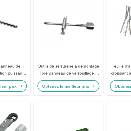
panneau de
Outils de serrurerie à démontage
Feuille d'
tion puissant
libre panneau de verrouillage à
croissant 
errouillage
torsion forte troisième génération
leur prix
Obtenez le meilleur prix
Obtenez 
sion outil de
verrouillage à torsion universel
ier