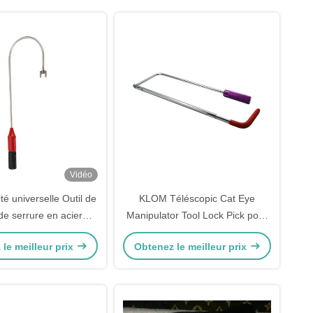
Vidéo
té universelle Outil de
KLOM Téléscopic Cat Eye
de serrure en acier
Manipulator Tool Lock Pick pour
e pour contourner les
une ouverture rapide du verrou
le meilleur prix
Obtenez le meilleur prix
 à terre de porte en
verre