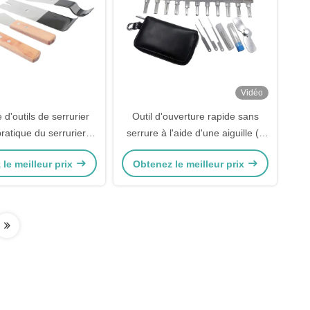
Vidéo
d'outils de serrurier
Outil d'ouverture rapide sans
pratique du serrurier
serrure à l'aide d'une aiguille (à
l de main Porte Fente
11 pièces) Ensemble d'outils de
le meilleur prix
Obtenez le meilleur prix
rapidement 4 pièces
serrurier
 d'outil d'insertion