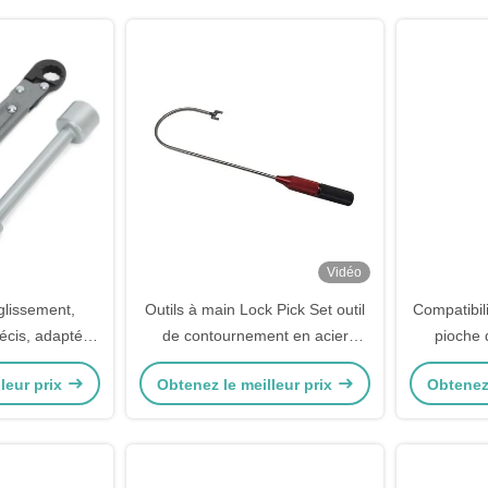
Vidéo
glissement,
Outils à main Lock Pick Set outil
Compatibili
écis, adapté à
de contournement en acier
pioche 
de des éviers de
inoxydable porte en verre
inoxydabl
leur prix
Obtenez le meilleur prix
Obtenez 
ne
verrouillage au sol déverrouillage
serrures
serrurier J outils