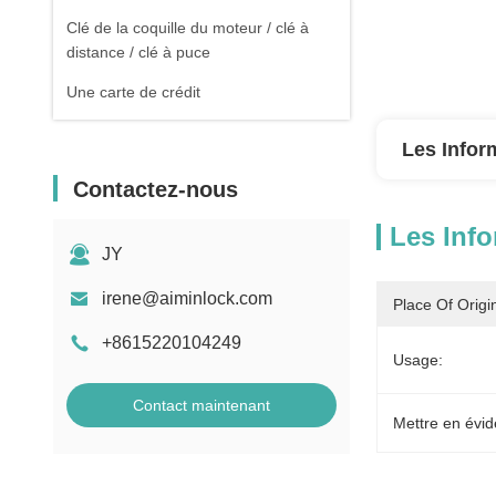
Clé de la coquille du moteur / clé à
distance / clé à puce
Une carte de crédit
Les Infor
Contactez-nous
Les Info
JY
irene@aiminlock.com
Place Of Origi
+8615220104249
Usage:
Contact maintenant
Mettre en évid