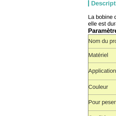
Descript
La bobine d
elle est d
Paramètr
Nom du pro
Matériel
Application
Couleur
Pour peser