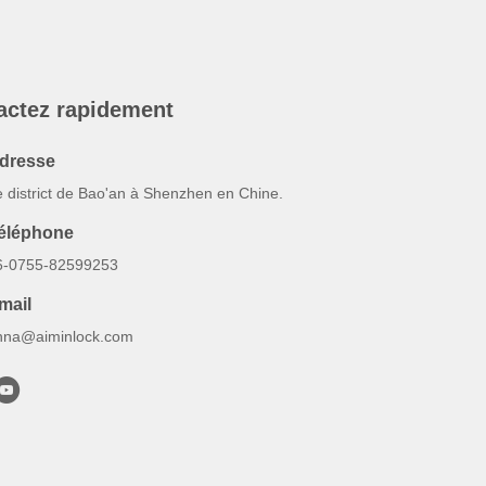
actez rapidement
dresse
e district de Bao'an à Shenzhen en Chine.
éléphone
6-0755-82599253
mail
nna@aiminlock.com