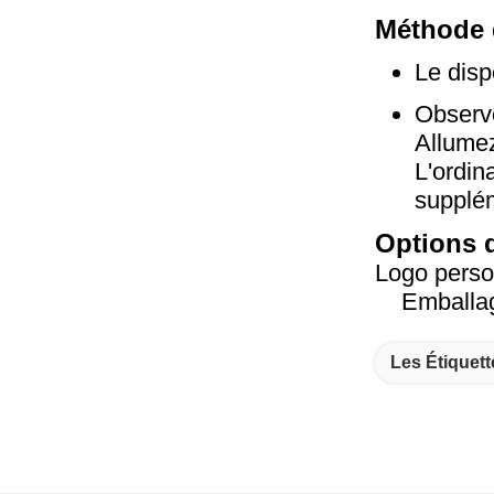
Méthode d
Le disp
Observe
Allumez
L'ordin
supplém
Options 
Logo perso
Emballa
Les Étiquett