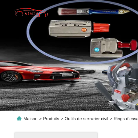
Maison
>
Produits
>
Outils de serrurier civil
>
Rings d'essa