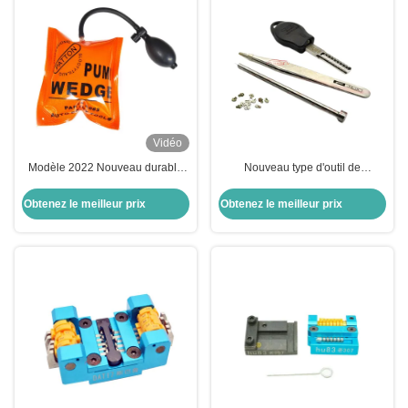
Vidéo
Modèle 2022 Nouveau durable
Nouveau type d'outil de
Explosion - Proof Orange Airbag
restructuration des clés de voiture
moyen sans plaque intérieure
HU66 outils de serrurerie
Obtenez le meilleur prix
Obtenez le meilleur prix
Pour serrurier automobile
adaptation à plusieurs modèles
de véhicules