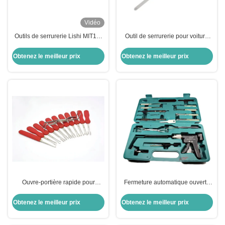
Vidéo
Outils de serrurerie Lishi MIT17-
Outil de serrurerie pour voiture
10 coupes SS103 2 en 1 pour
MIT17-10cuts SS103 2 en 1
ouvre-serrure de porte Mitsubishi
Outils de serrurerie pour porte à
Obtenez le meilleur prix
Obtenez le meilleur prix
serrure Mitsubishi
Ouvre-portière rapide pour
Fermeture automatique ouverte
automobile pour outils de
boîte d'outil de combinaison
serrurier, ensemble de 11 pièces
multifonction Fermeture de
Obtenez le meilleur prix
Obtenez le meilleur prix
voiture outils