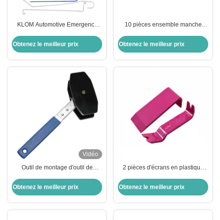
KLOM Automotive Emergency
10 pièces ensemble manche
Quick Open Kit Outil de serrurier
antidérapant modèle L outil de
de voiture de haute qualité
déverrouillage de voiture de
Obtenez le meilleur prix
Obtenez le meilleur prix
haute qualité outils de serrurier
Vidéo
Outil de montage d'outil de
2 pièces d'écrans en plastique
séparateur de piston et
pour la porte, clip radio, outil de
d'échafaudage d'échafaudage de
démontage de panneau de
Obtenez le meilleur prix
Obtenez le meilleur prix
piston
voiture, outil de réparation de
démontage de tableau de bord
audio