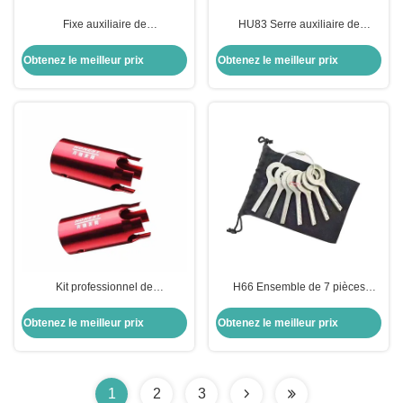
Fixe auxiliaire de
HU83 Serre auxiliaire de
correspondance de clé DAT17
couplage de clés pour Peugeot
pour Subaru léger et portable
307 Modèles anciens avec une
Obtenez le meilleur prix
Obtenez le meilleur prix
grande précision
Kit professionnel de
H66 Ensemble de 7 pièces
détournement de serrure
d'outils de verrouillage de voiture
d'automobile
outils de serrurier de voiture pour
Obtenez le meilleur prix
Obtenez le meilleur prix
ouvrir les portes de voiture
1
2
3