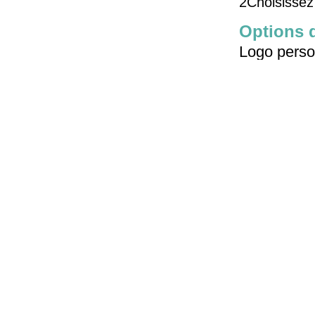
2Choisissez 
Options 
Logo perso
Emballage 
Les Étiquett
Outils De Se
Lien rapide
Cont
Maison
A