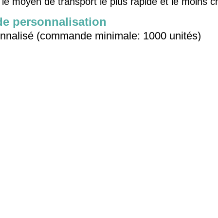
le moyen de transport le plus rapide et le moins c
de personnalisation
nnalisé (commande minimale: 1000 unités)
sur mesure (commande minimale: 1000 unités
es:
Ouvre-Serrure De Porte Mitsubishi
Outils D
rrurerie 2 En 1
actez rapidement
dresse