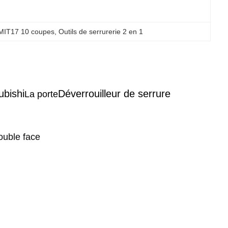
e MIT17 10 coupes
, 
Outils de serrurerie 2 en 1
ubishi
Déverrouilleur de serrure
La porte
double face