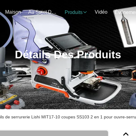
Maison
Au Sujet De Nous
Vidéo
Produits
Détails Des Produits
ils de serrurerie Lishi MIT17-10 coupes SS103 2 en 1 pour ouvre-serru