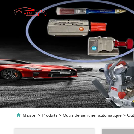
Maison
>
Produits
>
Outils de serrurier automatique
>
Out