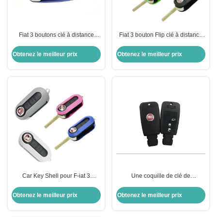
Fiat 3 boutons clé à distance
Fiat 3 bouton Flip clé à distance
boîtier de clé remplacement de la
Shell clé de voiture Shell couleur
coque de clé avec boîtier de clé
option
Obtenez le meilleur prix
Obtenez le meilleur prix
40g
Car Key Shell pour F-iat 3
Une coquille de clé de
boutons Flip Remote Key Shell
remplacement défectueuse pour
Options de couleur
F-iat
Obtenez le meilleur prix
Obtenez le meilleur prix
personnalisables