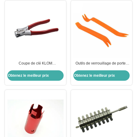
Coupe de clé KLOM
Outils de verrouillage de portes
Immédiatement Serrurier manuel
en plastique ouvertes ouvertes
Coupe de code de clé
ouvertes ouvertes ouvertes
Obtenez le meilleur prix
Obtenez le meilleur prix
ouvertes ouvertes ouvertes
ouvertes ouvertes ouvertes
ouvertes ouvertes ouvertes
ouvertes ouvertes ouvertes
ouvertes ouvertes