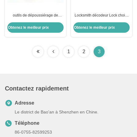
outils de dépoussiérage de
Locksmith décodeur Lock choisit
serrures de voiture pour B-enz
8 Disc Cut Ford Jaguar Tibbe
Lock Choisir les voitures à
Obtenez le meilleur prix
Obtenez le meilleur prix
cylindres Lecteur
1
2
3
Contactez rapidement
Adresse
Le district de Bao'an à Shenzhen en Chine.
Téléphone
86-0755-82599253