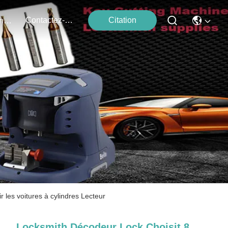
Contactez-Nous
Citation
Événements
 les voitures à cylindres Lecteur
Locksmith Décodeur Lock Choisit 8