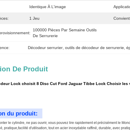
Identique À L'image
Applicati
èces:
1 Jeu
Convient
100000 Pièces Par Semaine Outils 
provisionnement:
De Serrurerie
ence:
Décodeur serrurier
, 
outils de décodeur de serrurerie
, 
ép
ion De Produit
eur Lock choisit 8 Disc Cut Ford Jaguar Tibbe Lock Choisir les v
on du produit:
ter le cylindre, ne pas ouvrir, vous pouvez lire rapidement et précisément le Mond
é, pratique,facilité d'utilisation, tout en acier inoxydable raffiné, durable, avec pra