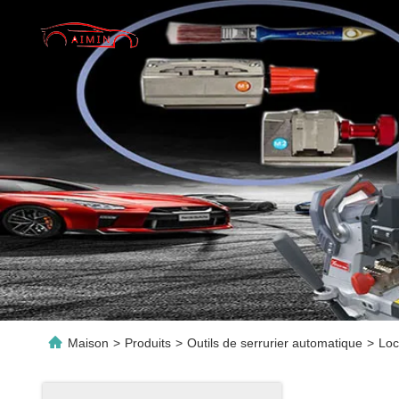
Maison
>
Produits
>
Outils de serrurier automatique
>
Loc