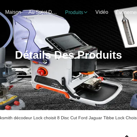
Maison
Au Sujet De Nous
Vidéo
Produits
Détails Des Produits
ksmith décodeur Lock choisit 8 Disc Cut Ford Jaguar Tibbe Lock Choisir