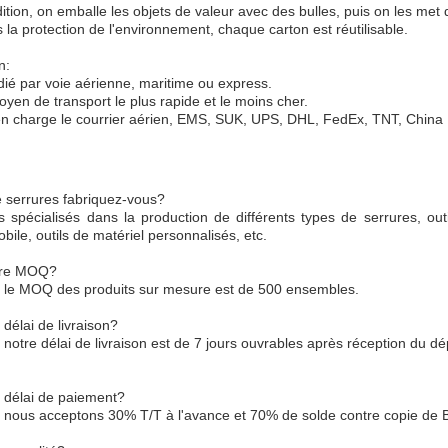
tion, on emballe les objets de valeur avec des bulles, puis on les met
la protection de l'environnement, chaque carton est réutilisable.
n:
dié par voie aérienne, maritime ou express.
yen de transport le plus rapide et le moins cher.
 charge le courrier aérien, EMS, SUK, UPS, DHL, FedEx, TNT, China P
 serrures fabriquez-vous?
pécialisés dans la production de différents types de serrures, outils
bile, outils de matériel personnalisés, etc.
otre MOQ?
 le MOQ des produits sur mesure est de 500 ensembles.
 délai de livraison?
notre délai de livraison est de 7 jours ouvrables après réception du dé
e délai de paiement?
nous acceptons 30% T/T à l'avance et 70% de solde contre copie de B/