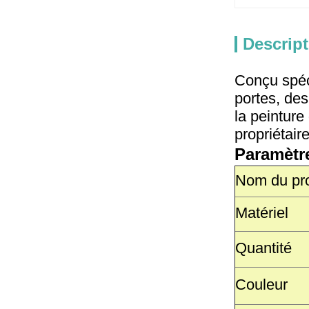
Descript
Conçu spéc
portes, des
la peinture
propriétair
Paramètr
Nom du pro
Matériel
Quantité
Couleur