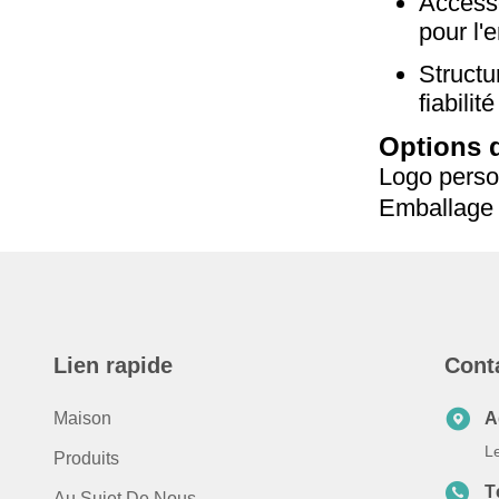
Accesso
pour l'e
Structu
fiabilit
Options 
Logo perso
Emballage 
Lien rapide
Cont
Maison
A
L
Produits
T
Au Sujet De Nous