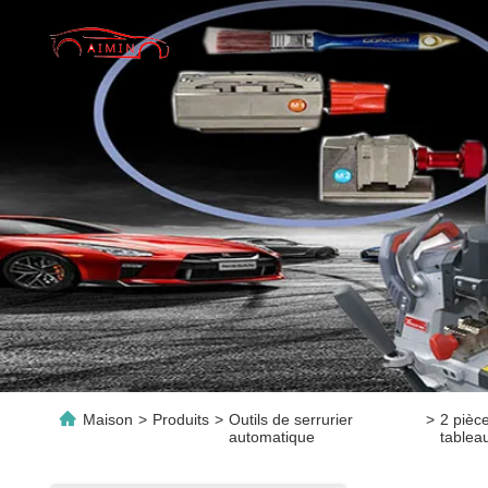
Maison
>
Produits
>
Outils de serrurier
>
2 pièc
automatique
tablea