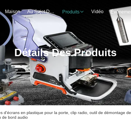
Maison
Au Sujet De Nous
Vidéo
Produits
Détails Des Produits
es d'écrans en plastique pour la porte, clip radio, outil de démontage 
u de bord audio