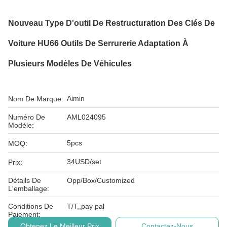
Nouveau Type D'outil De Restructuration Des Clés De
Voiture HU66 Outils De Serrurerie Adaptation À
Plusieurs Modèles De Véhicules
Aimin
Nom De Marque:
Numéro De
AML024095
Modèle:
5pcs
MOQ:
34USD/set
Prix:
Détails De
Opp/Box/Customized
L'emballage:
Conditions De
T/T,,pay pal
Paiement:
Obtenez Le Meilleur Prix
Contactez-Nous