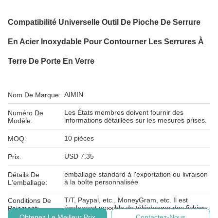
Compatibilité Universelle Outil De Pioche De Serrure
En Acier Inoxydable Pour Contourner Les Serrures À
Terre De Porte En Verre
AIMIN
Nom De Marque:
Les États membres doivent fournir des
Numéro De
informations détaillées sur les mesures prises.
Modèle:
10 pièces
MOQ:
USD 7.35
Prix:
emballage standard à l'exportation ou livraison
Détails De
à la boîte personnalisée
L'emballage:
T/T, Paypal, etc., MoneyGram, etc. Il est
Conditions De
également possible de télécharger des fichiers
Paiement:
Obtenez Le Meilleur Prix
Contactez-Nous