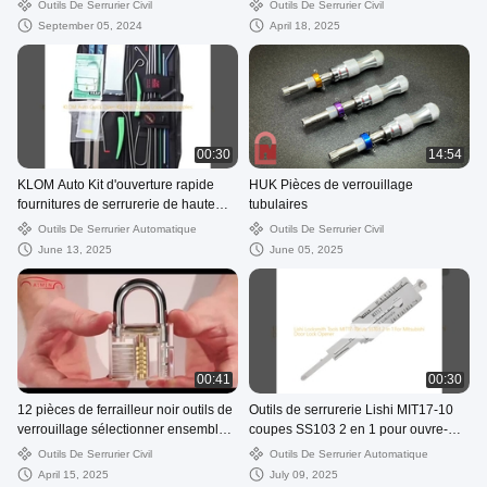
Décodeur de sélection de serrure
Outils De Serrurier Civil
Outils De Serrurier Civil
September 05, 2024
April 18, 2025
00:30
14:54
KLOM Auto Kit d'ouverture rapide
HUK Pièces de verrouillage
fournitures de serrurerie de haute
tubulaires
qualité
Outils De Serrurier Automatique
Outils De Serrurier Civil
June 13, 2025
June 05, 2025
00:41
00:30
12 pièces de ferrailleur noir outils de
Outils de serrurerie Lishi MIT17-10
verrouillage sélectionner ensemble
coupes SS103 2 en 1 pour ouvre-
de pratique de verrouillage
serrure de porte Mitsubishi
Outils De Serrurier Civil
Outils De Serrurier Automatique
transparent sélectionner des outils
April 15, 2025
July 09, 2025