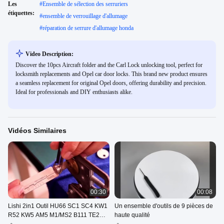
Les
#
Ensemble de sélection des serruriers
étiquettes:
#
ensemble de verrouillage d'allumage
#
réparation de serrure d'allumage honda
Video Description:
Discover the 10pcs Aircraft folder and the Carl Lock unlocking tool, perfect for
locksmith replacements and Opel car door locks. This brand new product ensures
a seamless replacement for original Opel doors, offering durability and precision.
Ideal for professionals and DIY enthusiasts alike.
Vidéos Similaires
00:30
00:08
Lishi 2in1 Outil HU66 SC1 SC4 KW1
Un ensemble d'outils de 9 pièces de
R52 KW5 AM5 M1/MS2 B111 TE2
haute qualité