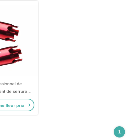
essionnel de
nt de serrure
tomobile
eilleur prix
1