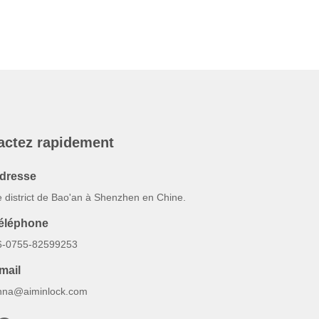
actez rapidement
dresse
e district de Bao'an à Shenzhen en Chine.
éléphone
6-0755-82599253
mail
nna@aiminlock.com