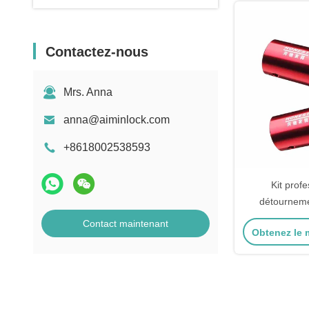
Contactez-nous
Mrs. Anna
anna@aiminlock.com
+8618002538593
Kit prof
détourneme
d'au
Contact maintenant
Obtenez le m