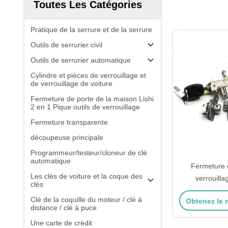
Toutes Les Catégories
Pratique de la serrure et de la serrure
Outils de serrurier civil
Outils de serrurier automatique
Cylindre et pièces de verrouillage et
de verrouillage de voiture
Fermeture de porte de la maison Lishi
2 en 1 Pique outils de verrouillage
Fermeture transparente
découpeuse principale
Programmeur/testeur/cloneur de clé
automatique
Fermeture 
Les clés de voiture et la coque des
verrouilla
clés
Fermeture d'
Clé de la coquille du moteur / clé à
Obtenez le m
Civic Fermet
distance / clé à puce
Honda Fermet
Une carte de crédit
mo