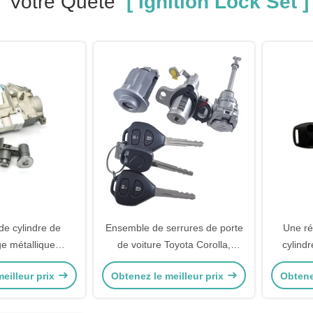
Votre Quête
[ Ignition Lock Set ]
de cylindre de
Ensemble de serrures de porte
Une ré
ge métallique
de voiture Toyota Corolla,
cylind
allumage Honda
serrures d'allumage, de porte et
eilleur prix
Obtenez le meilleur prix
Obtene
ure pour voiture
de coffre pour véhicules
ure de porte de
dule