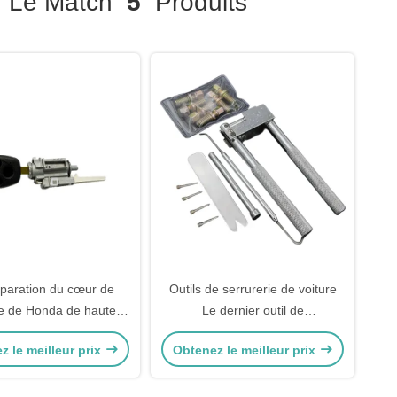
Le Match
5
Produits
paration du cœur de
Outils de serrurerie de voiture
re de Honda de haute
Le dernier outil de
qualité
déverrouillage de serrure
z le meilleur prix
Obtenez le meilleur prix
d'allumage pour Honda