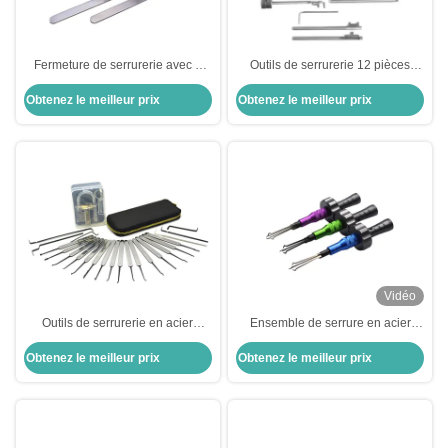
Fermeture de serrurerie avec 3
Outils de serrurerie 12 pièces
serruriers
Outils de serrurerie pour coffres-
Obtenez le meilleur prix
Obtenez le meilleur prix
forts
Vidéo
Outils de serrurerie en acier
Ensemble de serrure en acier
inoxydable 22 pièces ensemble
inoxydable pour outil de serrurier
Obtenez le meilleur prix
Obtenez le meilleur prix
de serrure automatique avec
civil Le nouvel outil de
verrou pratique transparent
verrouillage croisé à ouverture
rapide (3 ensembles)