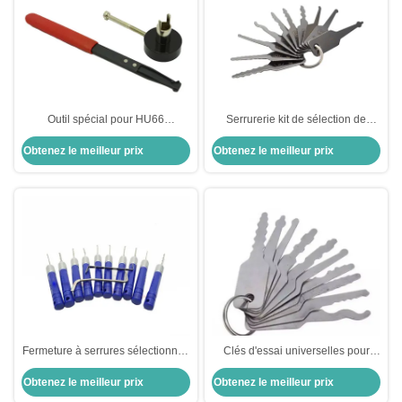
Outil spécial pour HU66
Serrurerie kit de sélection de
Encastrement à rainure interne
serrures Serrurerie sélection de
Obtenez le meilleur prix
Obtenez le meilleur prix
Serrurier outil Serrure ouvreur
serrures ensemble de sélection
Serrure sélectionner
de serrures KLOM avec numéro
Fermeture à serrures sélectionnez
Clés d'essai universelles pour
ensemble 12 en un ensemble de
serrurier serrure personnalisée
Obtenez le meilleur prix
Obtenez le meilleur prix
sélectionnement outils d'ouverture
sélectionner ensemble d'outils de
de serrure
sélection de serrure 10 Les deux