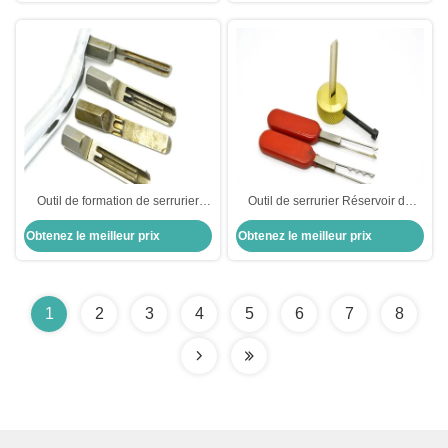
côtés
Outil de formation de serrurier
Outil de serrurier Réservoir de
outil de verrouillage rapide de
serrure en acier inoxydable pour
Obtenez le meilleur prix
Obtenez le meilleur prix
Baodean outils de verrouillage
la troisième VW
4pcs sélection de serrure
1
2
3
4
5
6
7
8