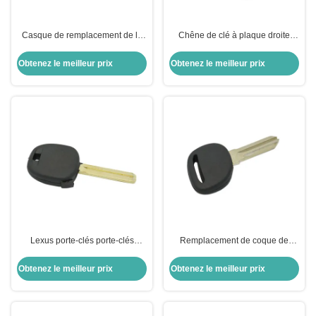
Casque de remplacement de la
Chêne de clé à plaque droite
clé de voiture à distance avec
Peinture intelligente modifiée
bouton
cuisson pliable Honda Chêne de
Obtenez le meilleur prix
Obtenez le meilleur prix
voiture remplacement de la
coque
Lexus porte-clés porte-clés
Remplacement de coque de
remplacement de coque clé
télécommande de voiture Fob clé
légère à distance coque lame
de télécommande de voiture
Obtenez le meilleur prix
Obtenez le meilleur prix
noire boîtier de transpondeur 40
Transponder boîtier de clé Aucun
mm
logo pour Ch-Evrolet