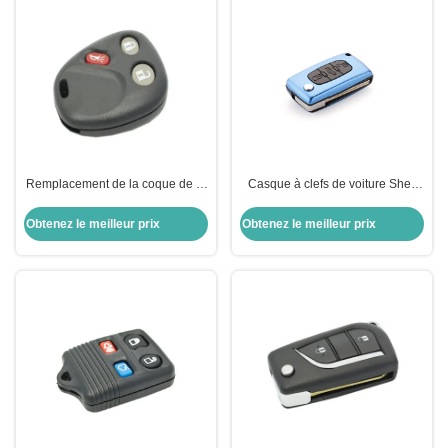
Remplacement de la coque de la
Casque à clefs de voiture Shell
clé en plastique 3 boutons
d'aluminium pliable Remote Shell
Remplacement de la coque du
pour Peugeot bleu Peugeot Key
Obtenez le meilleur prix
Obtenez le meilleur prix
porte-clés Buick
Shell