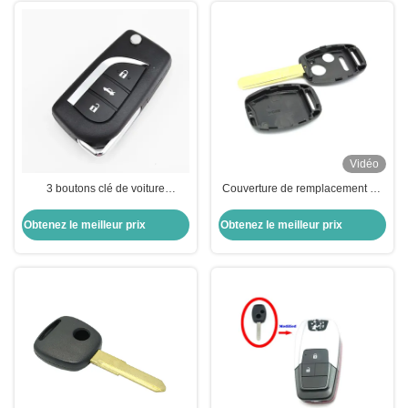
Vidéo
3 boutons clé de voiture
Couverture de remplacement de
intelligente 434MHZ clé
clé de voiture à haute qualité à 3
intelligente pour T-oyota Camry
boutons
Obtenez le meilleur prix
Obtenez le meilleur prix