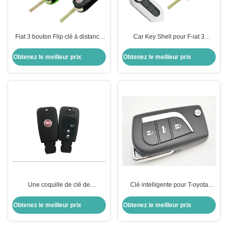
Fiat 3 bouton Flip clé à distance
Car Key Shell pour F-iat 3
Shell clé de voiture Shell couleur
boutons Flip Remote Key Shell
option
Options de couleur
Obtenez le meilleur prix
Obtenez le meilleur prix
personnalisables
Une coquille de clé de
Clé intelligente pour T-oyota
remplacement défectueuse pour
Prado, 3 boutons Clé
F-iat
télécommande intelligente
Obtenez le meilleur prix
Obtenez le meilleur prix
434MHZ