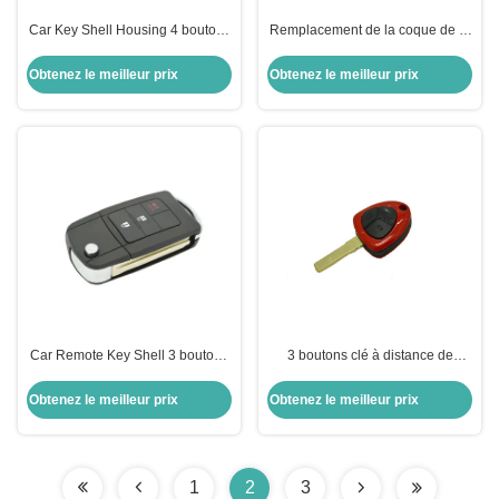
Car Key Shell Housing 4 boutons
Remplacement de la coque de la
télécommande Ford porte-clés de
clé sans clé de voiture
remplacement
Obtenez le meilleur prix
Obtenez le meilleur prix
Car Remote Key Shell 3 boutons
3 boutons clé à distance de
clé pliante Remote Key Shell
voiture coque de clé porte-clés
Toyota remplacement de porte-
clé de remplacement boîte à clé à
Obtenez le meilleur prix
Obtenez le meilleur prix
clés
distance Ferrari coque de clé
1
2
3