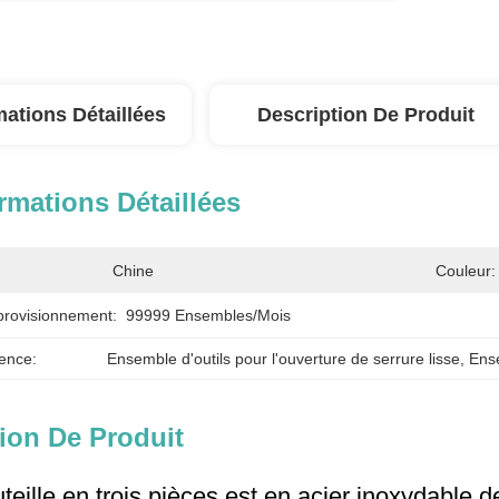
mations Détaillées
Description De Produit
rmations Détaillées
Chine
Couleur:
provisionnement:
99999 Ensembles/mois
ence:
Ensemble d'outils pour l'ouverture de serrure lisse
, 
Ense
ion De Produit
teille en trois pièces est en acier inoxydable 