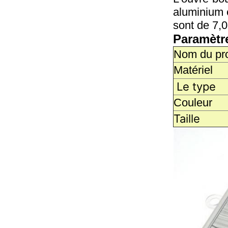
aluminium e
sont de 7,
Paramètr
Nom du pro
Matériel
Le type
Couleur
Taille