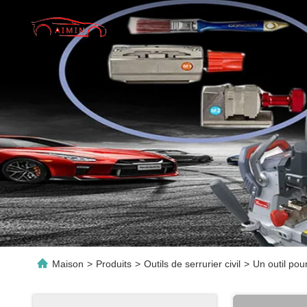
Maison
>
Produits
>
Outils de serrurier civil
>
Un outil pou