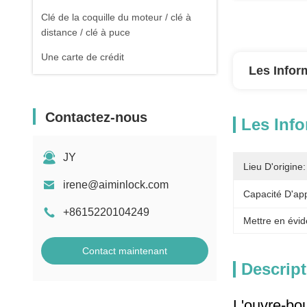
Clé de la coquille du moteur / clé à
distance / clé à puce
Une carte de crédit
Les Infor
Contactez-nous
Les Info
JY
Lieu D'origine:
irene@aiminlock.com
Capacité D'ap
+8615220104249
Mettre en évid
Contact maintenant
Descript
L'ouvre-bou