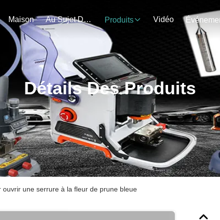
Maison
Au Sujet De Nous
Vidéo
Produits
Détails Des Produits
r ouvrir une serrure à la fleur de prune bleue