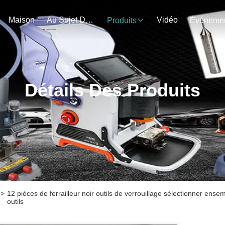
Maison
Au Sujet De Nous
Vidéo
Produits
Détails Des Produits
>
12 pièces de ferrailleur noir outils de verrouillage sélectionner ens
outils