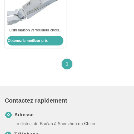
Lishi maison verrouilleur choisir
argent fermeture de porte en acier
Obtenez le meilleur prix
inoxydable Lishi 2in1 choisit outil
Kw1 Lockpick Set décodeur
1
Contactez rapidement
Adresse
Le district de Bao'an à Shenzhen en Chine.