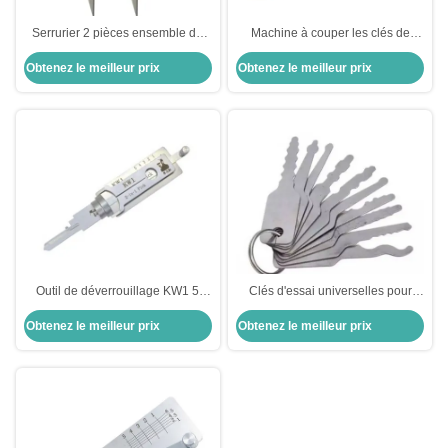
Serrurier 2 pièces ensemble de
Machine à couper les clés de
mot de passe cadenas ouverts
voiture Lishi 2 en 1 ciseaux clés
Obtenez le meilleur prix
Obtenez le meilleur prix
outils de verrouillage serrurerie
pince-clés toutes serrures
clés kit de formation de serrurier
serrures Serrurier professionnel
Kit Set main T
Outil de déverrouillage KW1 5
Clés d'essai universelles pour
épingles 2 en 1
serrurier serrure personnalisée
Obtenez le meilleur prix
Obtenez le meilleur prix
sélectionner ensemble d'outils de
sélection de serrure 10 Les deux
côtés