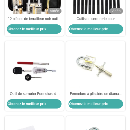
Vidéo
Vidéo
12 pièces de ferrailleur noir outils
Outils de serrurerie pour
de verrouillage sélectionner
débutants Fermeture transparente
Obtenez le meilleur prix
Obtenez le meilleur prix
ensemble de pratique de
pour l'apprentissage,12 pièces
verrouillage transparent
d'outils de serrurerie noir
sélectionner des outils
Outil de serrurier Fermeture de
Fermeture à glissière en diamant
voiture transparente pour VW
transparent pour les débutants
Obtenez le meilleur prix
Obtenez le meilleur prix
Avec HU66 serrurier