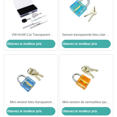
VW HU66 Car Transparent
Serrure transparente bleu clair Un
Practice Lock Core + 3 outils pour
caractère de pratique Serrures
Obtenez le meilleur prix
Obtenez le meilleur prix
le ramassage des serrures
transparentes Outils de serrurerie
Mini-version bleu transparent
Mini-version de verrouilleur jaune
outils de serrurerie
transparent outils de serrurier
Obtenez le meilleur prix
Obtenez le meilleur prix