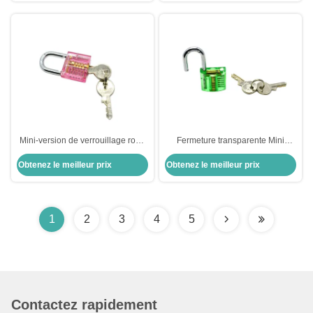
Mini-version de verrouillage rose
Fermeture transparente Mini
transparent outils de serrurerie
version Fermeture de pratique
Obtenez le meilleur prix
Obtenez le meilleur prix
verte pour outils de serrurerie
1
2
3
4
5
Contactez rapidement