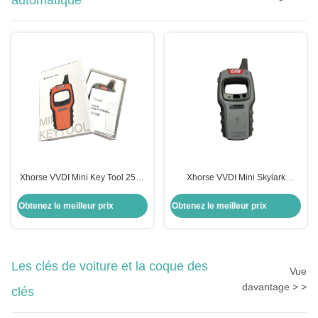
automatique
Xhorse VVDI Mini Key Tool 250g
Xhorse VVDI Mini Skylark
Programmeur de clé à distance
Appareil Fob Programmeur de clé
pour voitures universelles
à distance automatique
Obtenez le meilleur prix
Obtenez le meilleur prix
Les clés de voiture et la coque des
Vue
davantage > >
clés