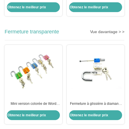
acier inoxydable Lishi 2 en 1
épingles 2 en 1
Obtenez le meilleur prix
Obtenez le meilleur prix
Fermeture transparente
Vue davantage > >
Mini version colorée de Word
Fermeture à glissière à diamants
Pour une pratique transparente
transparents, kit de verrouillage à
pick-up, combinaison
Obtenez le meilleur prix
Obtenez le meilleur prix
d'équipements