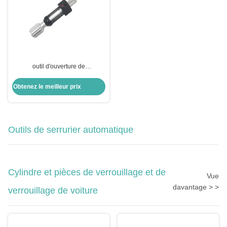
outil d'ouverture de
positionnement spécial outils de
serrurerie lame de verrouillage
Obtenez le meilleur prix
outils de cueillette pour ABUS
CISA
Outils de serrurier automatique
Cylindre et pièces de verrouillage et de
Vue
davantage > >
verrouillage de voiture