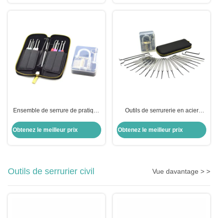
sélectionner des outils
Ensemble de serrure de pratique
Outils de serrurerie en acier
en acier inoxydable 22 pièces Kit
inoxydable 22 pièces ensemble
de sélection de serrure
de serrure automatique avec
Obtenez le meilleur prix
Obtenez le meilleur prix
automatique Ensemble de
verrou pratique transparent
sélection de serrure de pratique
transparent
Outils de serrurier civil
Vue davantage > >