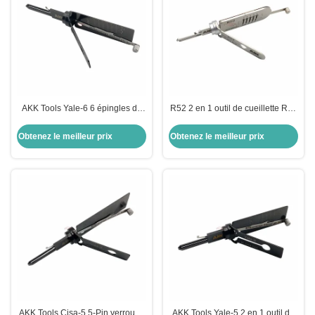
AKK Tools Yale-6 6 épingles de
R52 2 en 1 outil de cueillette R52
verrouillage pick 2-IN-1 Choisir
AKK Outils de serrurier outils
pour l' outil de verrouillage de
d'ouverture de porte sur mesure
Obtenez le meilleur prix
Obtenez le meilleur prix
porte Yale
AKK Tools Cisa-5 5-Pin verrou 2-
AKK Tools Yale-5 2 en 1 outil de