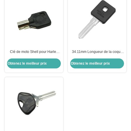
Clé de moto Shell pour Harley
34.11mm Longueur de la coque
Shell Noir clé vierge pour US H-
de la clé de moto pour Harley-
arley moto
Davidson Keyblade Droite Slots
Obtenez le meilleur prix
Obtenez le meilleur prix
côte double