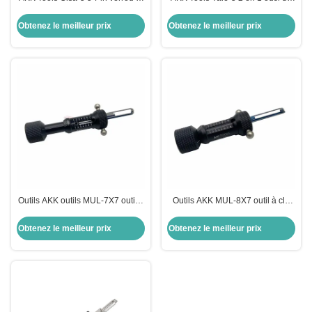
IN-1 Choisissez pour les serrures
cueillette pour Yale serrures de
de porte Cisa outils de serrurerie
porte outils de sécurité serrurier
Obtenez le meilleur prix
Obtenez le meilleur prix
porte
Outils AKK outils MUL-7X7 outil à
Outils AKK MUL-8X7 outil à clé
clé plate outils de sélection de
plate outils serrurier outils de
serrurerie outils de sélection de
verrouillage
Obtenez le meilleur prix
Obtenez le meilleur prix
serrure