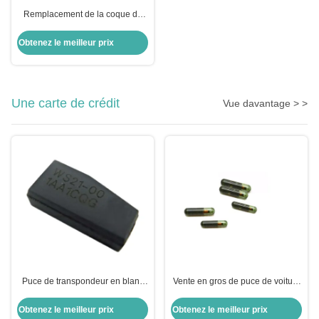
Remplacement de la coque du
porte-clés pour moto pour BMW
Moto
Obtenez le meilleur prix
Une carte de crédit
Vue davantage > >
Puce de transpondeur en blanc
Vente en gros de puce de voiture
puce de chiffrement ID8A H128
ID13-MG00 13 Puce de
Bit puce de voiture puce pour
transpondeur en verre Honda
Obtenez le meilleur prix
Obtenez le meilleur prix