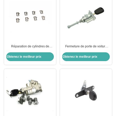
Réparation de cylindres de
Fermeture de porte de voiture
serrure de voiture
avec clés pour porte de voiture
cylindre de porte de voiture
Obtenez le meilleur prix
Obtenez le meilleur prix