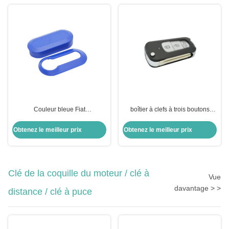
Couleur bleue Fiat
boîtier à clefs à trois boutons
Remplacement de la coque de la
pliable à distance pour T-oyota
clé à 3 boutons Flip Remote Key
Highlander
Obtenez le meilleur prix
Obtenez le meilleur prix
Shell Protective 2pcs Housing
Clé de la coquille du moteur / clé à
Vue
davantage > >
distance / clé à puce