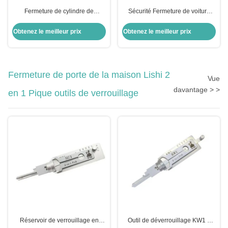
Fermeture de cylindre de
Sécurité Fermeture de voiture
verrouillage métallique Fermeture
argentée Fermeture de porte
d'allumage Honda Civic
arrière cylindrique Pour le
Obtenez le meilleur prix
Obtenez le meilleur prix
Fermeture pour voiture Honda
remplacement Opel
Fermeture de porte de module
Fermeture de porte de la maison Lishi 2
Vue
davantage > >
en 1 Pique outils de verrouillage
Réservoir de verrouillage en
Outil de déverrouillage KW1 5