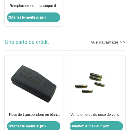
Remplacement de la coque du
porte-clés pour moto pour BMW
Moto
Obtenez le meilleur prix
Une carte de crédit
Vue davantage > >
Puce de transpondeur en blanc
Vente en gros de puce de voiture
puce de chiffrement ID8A H128
ID13-MG00 13 Puce de
Bit puce de voiture puce pour
transpondeur en verre Honda
Obtenez le meilleur prix
Obtenez le meilleur prix