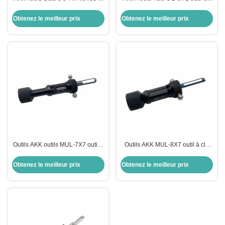
IN-1 Choisissez pour les serrures
cueillette pour Yale serrures de
de porte Cisa outils de serrurerie
porte outils de sécurité serrurier
Obtenez le meilleur prix
Obtenez le meilleur prix
porte
Outils AKK outils MUL-7X7 outil à
Outils AKK MUL-8X7 outil à clé
clé plate outils de sélection de
plate outils serrurier outils de
serrurerie outils de sélection de
verrouillage
Obtenez le meilleur prix
Obtenez le meilleur prix
serrure