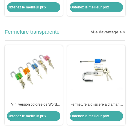
acier inoxydable Lishi 2 en 1
épingles 2 en 1
Obtenez le meilleur prix
Obtenez le meilleur prix
Fermeture transparente
Vue davantage > >
Mini version colorée de Word
Fermeture à glissière à diamants
Pour une pratique transparente
transparents, kit de verrouillage à
pick-up, combinaison
Obtenez le meilleur prix
Obtenez le meilleur prix
d'équipements