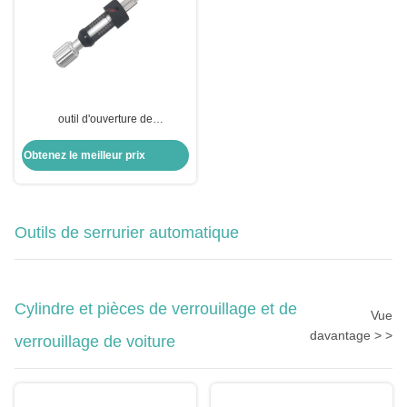
outil d'ouverture de
positionnement spécial outils de
serrurerie lame de verrouillage
Obtenez le meilleur prix
outils de cueillette pour ABUS
CISA
Outils de serrurier automatique
Cylindre et pièces de verrouillage et de
Vue
davantage > >
verrouillage de voiture