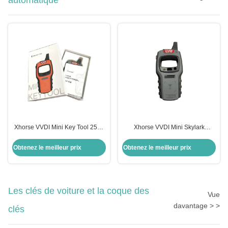
automatique
Xhorse VVDI Mini Key Tool 250g
Xhorse VVDI Mini Skylark
Programmeur de clé à distance
Appareil Fob Programmeur de clé
pour voitures universelles
à distance automatique
Obtenez le meilleur prix
Obtenez le meilleur prix
Les clés de voiture et la coque des
Vue
davantage > >
clés