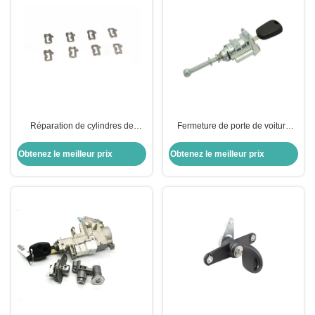
Réparation de cylindres de
Fermeture de porte de voiture
serrure de voiture
avec clés pour porte de voiture
cylindre de porte de voiture
Obtenez le meilleur prix
Obtenez le meilleur prix