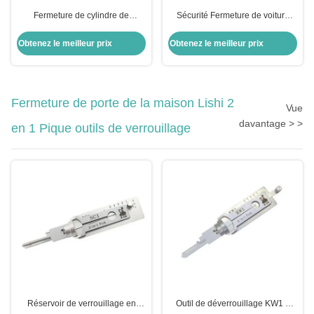
Fermeture de cylindre de
Sécurité Fermeture de voiture
verrouillage métallique Fermeture
argentée Fermeture de porte
d'allumage Honda Civic
arrière cylindrique Pour le
Obtenez le meilleur prix
Obtenez le meilleur prix
Fermeture pour voiture Honda
remplacement Opel
Fermeture de porte de module
Fermeture de porte de la maison Lishi 2
Vue
davantage > >
en 1 Pique outils de verrouillage
Réservoir de verrouillage en
Outil de déverrouillage KW1 5