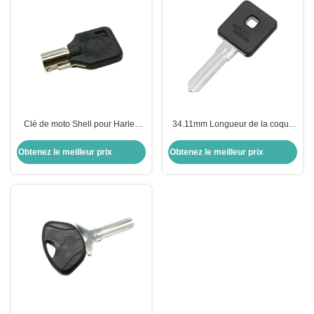
Clé de moto Shell pour Harley
34.11mm Longueur de la coque
Shell Noir clé vierge pour US H-
de la clé de moto pour Harley-
arley moto
Davidson Keyblade Droite Slots
Obtenez le meilleur prix
Obtenez le meilleur prix
côte double