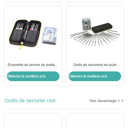
sélectionner des outils
Ensemble de serrure de pratique
Outils de serrurerie en acier
en acier inoxydable 22 pièces Kit
inoxydable 22 pièces ensemble
de sélection de serrure
de serrure automatique avec
Obtenez le meilleur prix
Obtenez le meilleur prix
automatique Ensemble de
verrou pratique transparent
sélection de serrure de pratique
transparent
Outils de serrurier civil
Vue davantage > >