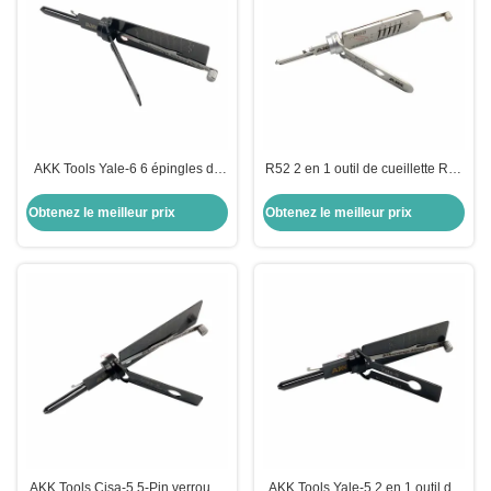
AKK Tools Yale-6 6 épingles de
R52 2 en 1 outil de cueillette R52
verrouillage pick 2-IN-1 Choisir
AKK Outils de serrurier outils
pour l' outil de verrouillage de
d'ouverture de porte sur mesure
Obtenez le meilleur prix
Obtenez le meilleur prix
porte Yale
AKK Tools Cisa-5 5-Pin verrou 2-
AKK Tools Yale-5 2 en 1 outil de