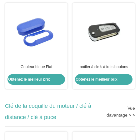
Couleur bleue Fiat
boîtier à clefs à trois boutons
Remplacement de la coque de la
pliable à distance pour T-oyota
clé à 3 boutons Flip Remote Key
Highlander
Obtenez le meilleur prix
Obtenez le meilleur prix
Shell Protective 2pcs Housing
Clé de la coquille du moteur / clé à
Vue
davantage > >
distance / clé à puce