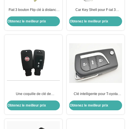
Fiat 3 bouton Flip clé à distance
Car Key Shell pour F-iat 3
Shell clé de voiture Shell couleur
boutons Flip Remote Key Shell
option
Options de couleur
Obtenez le meilleur prix
Obtenez le meilleur prix
personnalisables
Une coquille de clé de
Clé intelligente pour T-oyota
remplacement défectueuse pour
Prado, 3 boutons Clé
F-iat
télécommande intelligente
Obtenez le meilleur prix
Obtenez le meilleur prix
434MHZ