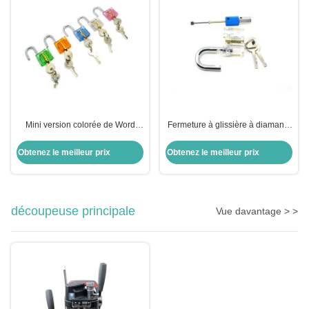
Mini version colorée de Word
Fermeture à glissière à diamants
Pour une pratique transparente
transparents, kit de verrouillage à
pick-up, combinaison
Obtenez le meilleur prix
Obtenez le meilleur prix
d'équipements
découpeuse principale
Vue davantage > >