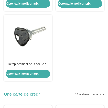
arley moto
Davidson Keyblade Droite Slots
Obtenez le meilleur prix
Obtenez le meilleur prix
côte double
Remplacement de la coque du
porte-clés pour moto pour BMW
Moto
Obtenez le meilleur prix
Une carte de crédit
Vue davantage > >