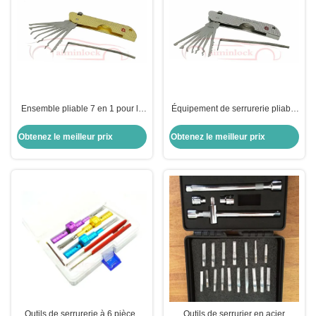
Ensemble pliable 7 en 1 pour le
Équipement de serrurerie pliable
ramassage de serrures Outils de
en acier inoxydable 7 en 1
serrurerie Haoshi Outils de
Obtenez le meilleur prix
Obtenez le meilleur prix
serrurerie pliables (jaune)
Outils de serrurerie à 6 pièces
Outils de serrurier en acier