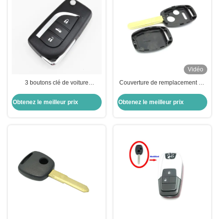
Vidéo
3 boutons clé de voiture
Couverture de remplacement de
intelligente 434MHZ clé
clé de voiture à haute qualité à 3
intelligente pour T-oyota Camry
boutons
Obtenez le meilleur prix
Obtenez le meilleur prix