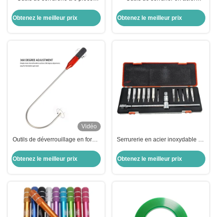
avec outils de serrurerie en forme
inoxydable 18 en 1 Choisir pour
de croix réglables
la clé de pompe serrures douces
Obtenez le meilleur prix
Obtenez le meilleur prix
et dures
Vidéo
Outils de déverrouillage en forme
Serrurerie en acier inoxydable de
de J pour serrures de porte en
haute qualité outils de serrurerie
verre Outils professionnels
sélectionner des ensembles
Obtenez le meilleur prix
Obtenez le meilleur prix
d'ouverture rapide
14pcs