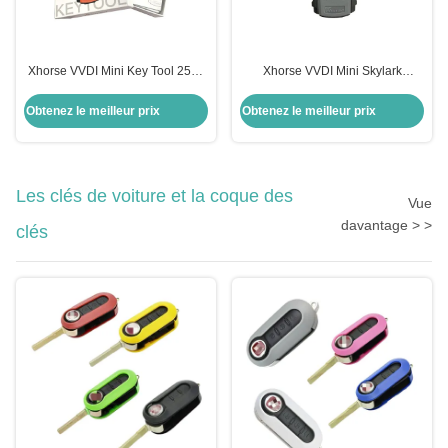
Xhorse VVDI Mini Key Tool 250g
Xhorse VVDI Mini Skylark
Programmeur de clé à distance
Appareil Fob Programmeur de clé
pour voitures universelles
à distance automatique
Obtenez le meilleur prix
Obtenez le meilleur prix
Les clés de voiture et la coque des
Vue
davantage > >
clés