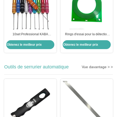
10set Professional KABA
Rings d'essai pour la détection
Locksmith Supplies for House
des signaux d'induction de l'ECU
Lock-Picking Tools
dans l'automobile
Obtenez le meilleur prix
Obtenez le meilleur prix
Outils de serrurier automatique
Vue davantage > >