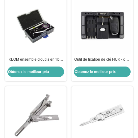
KLOM ensemble d'outils en fibre
Outil de fixation de clé HUK - outil
d'acier inoxydable de quatrième
de déverrouillage de clés
génération outils de serrurier de
Obtenez le meilleur prix
Obtenez le meilleur prix
haute qualité