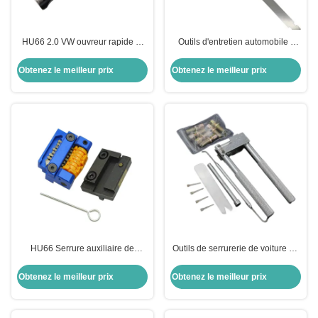
HU66 2.0 VW ouvreur rapide et
Outils d'entretien automobile -
décodeur déverrouillage de
Outils d'entretien automobile
serrure pick serrurier fournitures
compacts et durables de 22
Obtenez le meilleur prix
Obtenez le meilleur prix
matérielles outils
pouces en acier nickelé, avec un
couple superbe, adaptés aux
professionnels et aux utilisateurs
de bricolage
HU66 Serrure auxiliaire de
Outils de serrurerie de voiture Le
raccordement de clé Équipement
dernier outil de déverrouillage de
auxiliaire essentiel
serrure d'allumage pour Honda
Obtenez le meilleur prix
Obtenez le meilleur prix