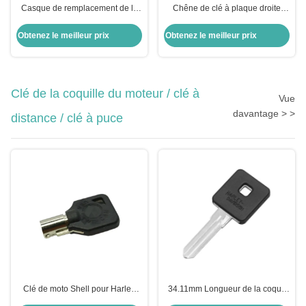
Casque de remplacement de la
Chêne de clé à plaque droite
clé de voiture à distance avec
Peinture intelligente modifiée
bouton
cuisson pliable Honda Chêne de
Obtenez le meilleur prix
Obtenez le meilleur prix
voiture remplacement de la
coque
Clé de la coquille du moteur / clé à
Vue
davantage > >
distance / clé à puce
Clé de moto Shell pour Harley
34.11mm Longueur de la coque
Shell Noir clé vierge pour US H-
de la clé de moto pour Harley-