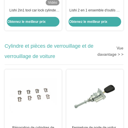
Vidéo
Lishi 2in1 tool car lock cylinder
Lishi 2 en 1 ensemble d'outils de
decoder reader locksmith picking
serrurerie R59 décodeur pick
tools
master lock pick outils de
Obtenez le meilleur prix
Obtenez le meilleur prix
serrurerie domestique outils
d'ouverture ensemble mexique
Cylindre et pièces de verrouillage et de
Vue
davantage > >
verrouillage de voiture
Réparation de cylindres de
Fermeture de porte de voiture