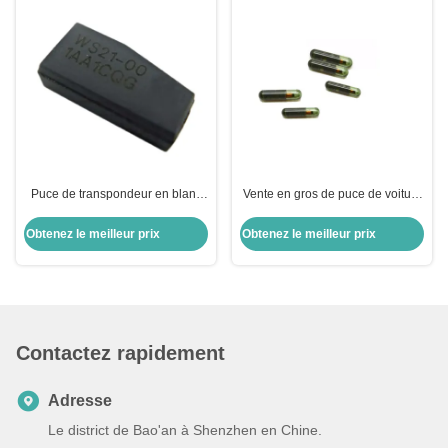
Puce de transpondeur en blanc
Vente en gros de puce de voiture
puce de chiffrement ID8A H128
ID13-MG00 13 Puce de
Bit puce de voiture puce pour
transpondeur en verre Honda
Obtenez le meilleur prix
Obtenez le meilleur prix
Toyota
Rechange de porte-clés de
voiture
Contactez rapidement
Adresse
Le district de Bao'an à Shenzhen en Chine.