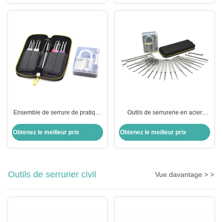
sélectionner des outils
Ensemble de serrure de pratique
Outils de serrurerie en acier
en acier inoxydable 22 pièces Kit
inoxydable 22 pièces ensemble
de sélection de serrure
de serrure automatique avec
Obtenez le meilleur prix
Obtenez le meilleur prix
automatique Ensemble de
verrou pratique transparent
sélection de serrure de pratique
transparent
Outils de serrurier civil
Vue davantage > >