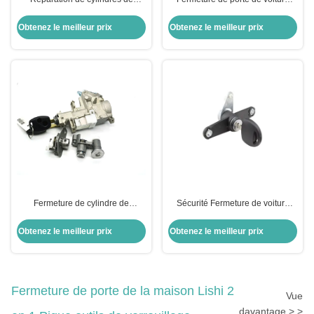
serrure de voiture
avec clés pour porte de voiture
cylindre de porte de voiture
Obtenez le meilleur prix
Obtenez le meilleur prix
Fermeture de cylindre de
Sécurité Fermeture de voiture
verrouillage métallique Fermeture
argentée Fermeture de porte
d'allumage Honda Civic
arrière cylindrique Pour le
Obtenez le meilleur prix
Obtenez le meilleur prix
Fermeture pour voiture Honda
remplacement Opel
Fermeture de porte de module
Fermeture de porte de la maison Lishi 2
Vue
davantage > >