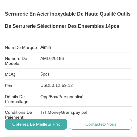
Serrurerie En Acier Inoxydable De Haute Qualité Outils
De Serrurerie Sélectionner Des Ensembles 14pcs
Aimin
Nom De Marque:
Numéro De
AML020186
Modèle:
5pcs
MOQ:
USD50.12-59.12
Prix:
Détails De
Opp/Box/Personnalisé
L'emballage:
Conditions De
T/T,MoneyGram,pay pal
Paiement:
Obtenez Le Meilleur Prix
Contactez-Nous