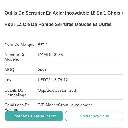
Outils De Serrurier En Acier Inoxydable 18 En 1 Choisir
Pour La Clé De Pompe Serrures Douces Et Dures
Aimin
Nom De Marque:
Numéro De
L'AML020185
Modèle:
5pcs
MOQ:
USD72.12-79.12
Prix:
Détails De
Opp/Box/Customized
L'emballage:
Conditions De
T/T, MoneyGram, le paiement
Paiement:
Obtenez Le Meilleur Prix
Contactez-Nous