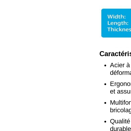
Caractéri
Acier à 
déforma
Ergonom
et assu
Multifo
bricola
Qualité
durable