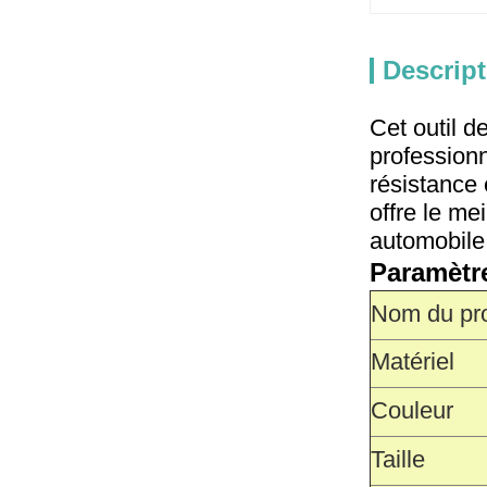
Descript
Cet outil d
professionn
résistance 
offre le mei
automobile
Paramètr
Nom du pro
Matériel
Couleur
Taille