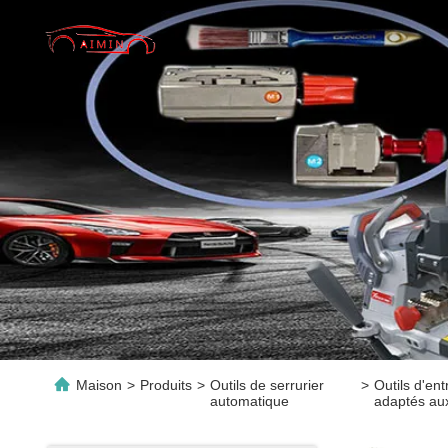
Maison
>
Produits
>
Outils de serrurier
>
Outils d'en
automatique
adaptés aux