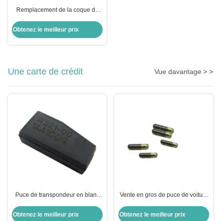
Remplacement de la coque du
porte-clés pour moto pour BMW
Moto
Obtenez le meilleur prix
Une carte de crédit
Vue davantage > >
Puce de transpondeur en blanc
Vente en gros de puce de voiture
puce de chiffrement ID8A H128
ID13-MG00 13 Puce de
Bit puce de voiture puce pour
transpondeur en verre Honda
Obtenez le meilleur prix
Obtenez le meilleur prix