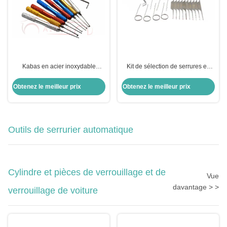
Kabas en acier inoxydable
Kit de sélection de serrures en
Pratique de verrouillage Des
acier inoxydable 18 pièces.
outils de déverrouillage
Obtenez le meilleur prix
Obtenez le meilleur prix
Ensemble de touches Retirer les
outils
Outils de serrurier automatique
Cylindre et pièces de verrouillage et de
Vue
davantage > >
verrouillage de voiture