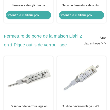
Fermeture de cylindre de
Sécurité Fermeture de voiture
verrouillage métallique Fermeture
argentée Fermeture de porte
d'allumage Honda Civic
arrière cylindrique Pour le
Obtenez le meilleur prix
Obtenez le meilleur prix
Fermeture pour voiture Honda
remplacement Opel
Fermeture de porte de module
Fermeture de porte de la maison Lishi 2
Vue
davantage > >
en 1 Pique outils de verrouillage
Réservoir de verrouillage en
Outil de déverrouillage KW1 5