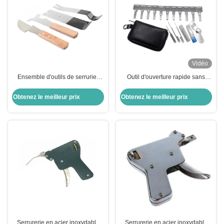
Vidéo
Ensemble d'outils de serrurier
Outil d'ouverture rapide sans
Pour la pratique du serrurier autre
serrure à l'aide d'une aiguille (à
outil de main Porte Fente ouverte
11 pièces) Ensemble d'outils de
Obtenez le meilleur prix
Obtenez le meilleur prix
rapidement 4 pièces Ensemble
serrurier
d'outil d'insertion
Serrurerie en acier inoxydable
Serrurerie en acier inoxydable