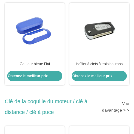
Couleur bleue Fiat
boîtier à clefs à trois boutons
Remplacement de la coque de la
pliable à distance pour T-oyota
clé à 3 boutons Flip Remote Key
Highlander
Obtenez le meilleur prix
Obtenez le meilleur prix
Shell Protective 2pcs Housing
Clé de la coquille du moteur / clé à
Vue
davantage > >
distance / clé à puce