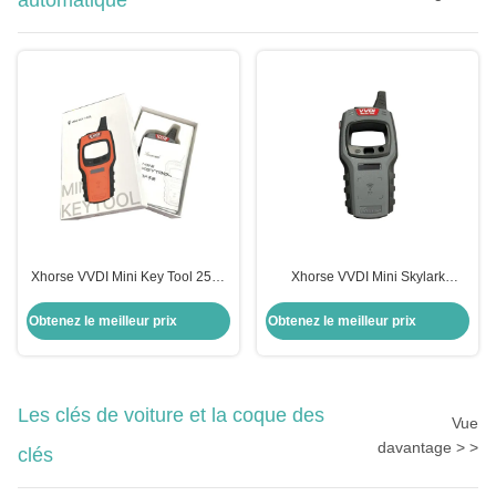
automatique
Xhorse VVDI Mini Key Tool 250g
Xhorse VVDI Mini Skylark
Programmeur de clé à distance
Appareil Fob Programmeur de clé
pour voitures universelles
à distance automatique
Obtenez le meilleur prix
Obtenez le meilleur prix
Les clés de voiture et la coque des
Vue
davantage > >
clés