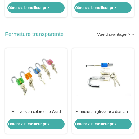
acier inoxydable Lishi 2 en 1
épingles 2 en 1
Obtenez le meilleur prix
Obtenez le meilleur prix
Fermeture transparente
Vue davantage > >
Mini version colorée de Word
Fermeture à glissière à diamants
Pour une pratique transparente
transparents, kit de verrouillage à
pick-up, combinaison
Obtenez le meilleur prix
Obtenez le meilleur prix
d'équipements