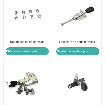
Réparation de cylindres de
Fermeture de porte de voiture
serrure de voiture
avec clés pour porte de voiture
cylindre de porte de voiture
Obtenez le meilleur prix
Obtenez le meilleur prix