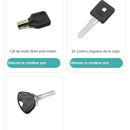
Clé de moto Shell pour Harley
34.11mm Longueur de la coque
Shell Noir clé vierge pour US H-
de la clé de moto pour Harley-
arley moto
Davidson Keyblade Droite Slots
Obtenez le meilleur prix
Obtenez le meilleur prix
côte double