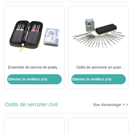
sélectionner des outils
Ensemble de serrure de pratique
Outils de serrurerie en acier
en acier inoxydable 22 pièces Kit
inoxydable 22 pièces ensemble
de sélection de serrure
de serrure automatique avec
Obtenez le meilleur prix
Obtenez le meilleur prix
automatique Ensemble de
verrou pratique transparent
sélection de serrure de pratique
transparent
Outils de serrurier civil
Vue davantage > >