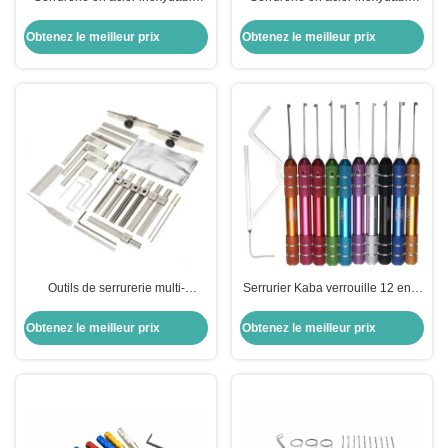
Pistolet à bosse Pistolet à bosse
Pistolet à bosse Pistolet à bosse
Serrurerie fournitures Pistolet à
Serrurerie fournitures Pistolet à
Obtenez le meilleur prix
Obtenez le meilleur prix
piquer
piquer
Outils de serrurerie multi-
Serrurier Kaba verrouille 12 en 1
fonctionnels Kaba outils de
Pratique verrouille les piqueurs
serrurerie outils de serrurerie
outils de déverrouillage
Obtenez le meilleur prix
Obtenez le meilleur prix
outils de serrurerie pour serrurier
Ensemble de clés enlever les
outils