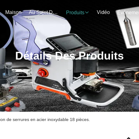
Maison
Au Sujet De Nous
Vidéo
Produits
Détails Des Produits
tion de serrures en acier inoxydable 18 pièces.