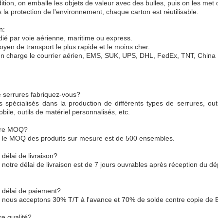
tion, on emballe les objets de valeur avec des bulles, puis on les met
la protection de l'environnement, chaque carton est réutilisable.
n:
dié par voie aérienne, maritime ou express.
yen de transport le plus rapide et le moins cher.
 charge le courrier aérien, EMS, SUK, UPS, DHL, FedEx, TNT, China P
 serrures fabriquez-vous?
pécialisés dans la production de différents types de serrures, outils
bile, outils de matériel personnalisés, etc.
otre MOQ?
 le MOQ des produits sur mesure est de 500 ensembles.
 délai de livraison?
notre délai de livraison est de 7 jours ouvrables après réception du dé
e délai de paiement?
nous acceptons 30% T/T à l'avance et 70% de solde contre copie de B/
re qualité?