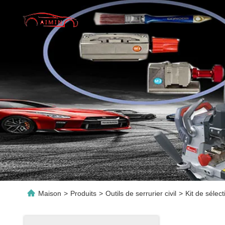
Maison
>
Produits
>
Outils de serrurier civil
>
Kit de sélec