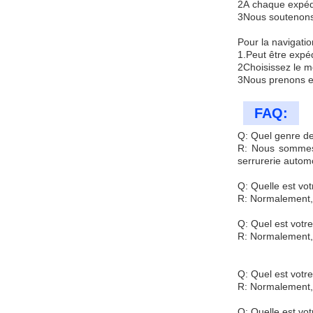
2À chaque expédi
3Nous soutenons 
Pour la navigatio
1.Peut être expé
2Choisissez le mo
3Nous prenons en
FAQ:
Q: Quel genre de
R: Nous sommes s
serrurerie automo
Q: Quelle est v
R: Normalement,
Q: Quel est votre
R: Normalement, 
Q: Quel est votr
R: Normalement, 
Q: Quelle est vot