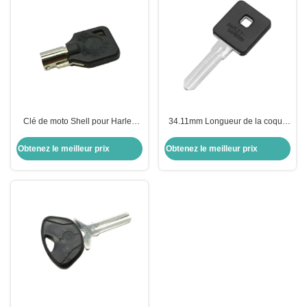
Clé de moto Shell pour Harley
34.11mm Longueur de la coque
Shell Noir clé vierge pour US H-
de la clé de moto pour Harley-
arley moto
Davidson Keyblade Droite Slots
Obtenez le meilleur prix
Obtenez le meilleur prix
côte double