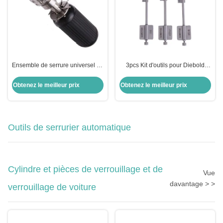
Ensemble de serrure universel en
3pcs Kit d'outils pour Diebold
acier inoxydable avec outil de
Serrure de sécurité Serrurier
serrure à prune à 8 broches
professionnel fournitures outil de
Obtenez le meilleur prix
Obtenez le meilleur prix
sélection de serrure matériel
ensemble d'outils drapeau
poteau de clé serruresmi
Outils de serrurier automatique
Cylindre et pièces de verrouillage et de
Vue
davantage > >
verrouillage de voiture