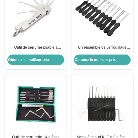
Outil de serrurier pliable à
Un ensemble de verrouillage
ouverture de poche en acier
automatique noir 10 pièces outils
inoxydable 6 en 1
de verrouillage à double face
Obtenez le meilleur prix
Obtenez le meilleur prix
Outil de serrurerie 14 pièces
Vente à chaud KLOM 9 pièces