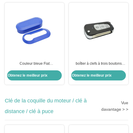
Couleur bleue Fiat
boîtier à clefs à trois boutons
Remplacement de la coque de la
pliable à distance pour T-oyota
clé à 3 boutons Flip Remote Key
Highlander
Obtenez le meilleur prix
Obtenez le meilleur prix
Shell Protective 2pcs Housing
Clé de la coquille du moteur / clé à
Vue
davantage > >
distance / clé à puce