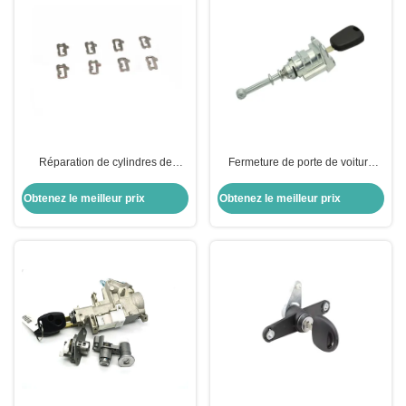
Réparation de cylindres de
Fermeture de porte de voiture
serrure de voiture
avec clés pour porte de voiture
cylindre de porte de voiture
Obtenez le meilleur prix
Obtenez le meilleur prix