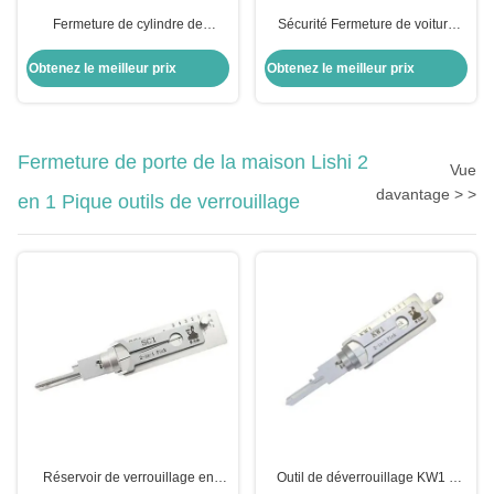
Fermeture de cylindre de
Sécurité Fermeture de voiture
verrouillage métallique Fermeture
argentée Fermeture de porte
d'allumage Honda Civic
arrière cylindrique Pour le
Obtenez le meilleur prix
Obtenez le meilleur prix
Fermeture pour voiture Honda
remplacement Opel
Fermeture de porte de module
Fermeture de porte de la maison Lishi 2
Vue
davantage > >
en 1 Pique outils de verrouillage
Réservoir de verrouillage en
Outil de déverrouillage KW1 5