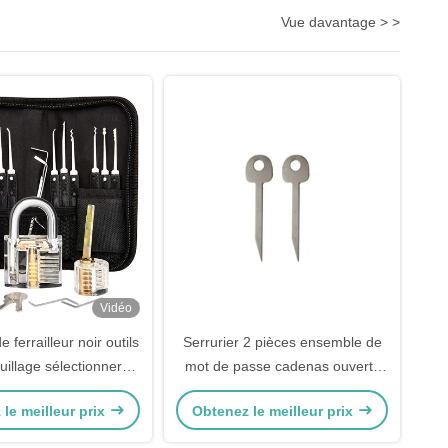
Vue davantage > >
Vidéo
 ferrailleur noir outils
Serrurier 2 pièces ensemble de
uillage sélectionner
mot de passe cadenas ouverts
le de pratique de
outils de verrouillage serrurerie
le meilleur prix
Obtenez le meilleur prix
illage transparent
clés kit de formation de serrurier
tionner des outils