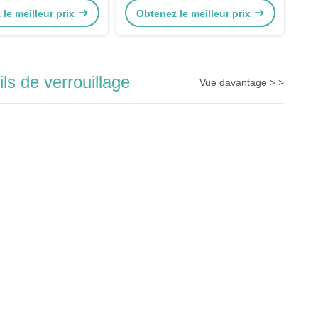
le meilleur prix
Obtenez le meilleur prix
rmeture pour voiture
remplacement Opel
rmeture de porte de
module
ls de verrouillage
Vue davantage > >