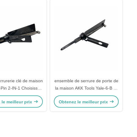
errurerie clé de maison
ensemble de serrure de porte de
-Pin 2-IN-1 Choisissez
la maison AKK Tools Yale-6-B 6-
errures de porte Yale
Pin 2-IN-1 Choisir pour les
le meilleur prix
Obtenez le meilleur prix
AKK Tools
serrures de porte Yale