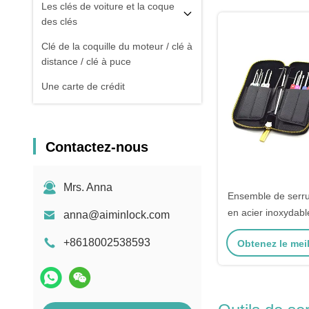
Les clés de voiture et la coque
des clés
Clé de la coquille du moteur / clé à
distance / clé à puce
Une carte de crédit
Contactez-nous
Mrs. Anna
Ensemble de serru
en acier inoxydabl
anna@aiminlock.com
de sélection 
+8618002538593
Obtenez le meil
automatique E
sélection de serru
transpa