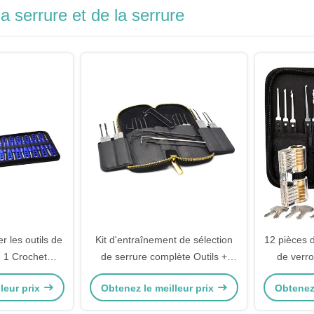
a serrure et de la serrure
r les outils de
Kit d'entraînement de sélection
12 pièces de
n 1 Crochet
de serrure complète Outils +
de verro
rerie Choix
verrouillage clair pour
ensemb
leur prix
Obtenez le meilleur prix
Obtenez 
e de serrure
l'apprentissage en temps réel
verrou
sélec