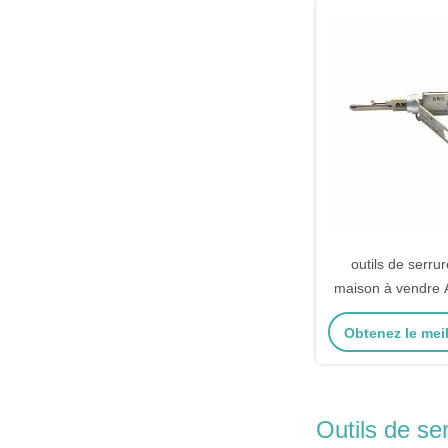
outils de serrur
maison à vendre
6-pin 2-en-1 cho
Obtenez le meil
serrures de po
Outils de se