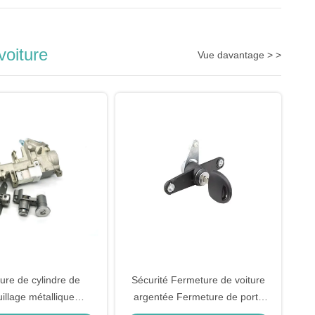
voiture
Vue davantage > >
ure de cylindre de
Sécurité Fermeture de voiture
illage métallique
argentée Fermeture de porte
e d'allumage Honda
arrière cylindrique Pour le