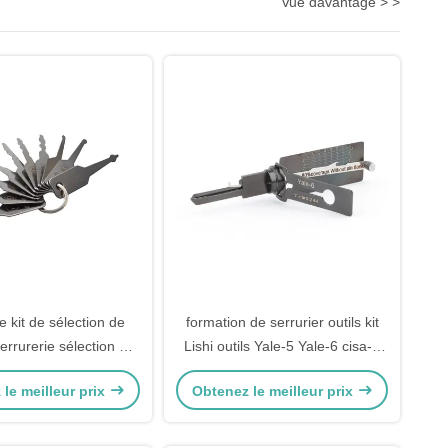
Vue davantage > >
e kit de sélection de
formation de serrurier outils kit
errurerie sélection de
Lishi outils Yale-5 Yale-6 cisa-5
ensemble de sélection
serrure piquer 2-IN-1 Pick
le meilleur prix
Obtenez le meilleur prix
es KLOM avec numéro