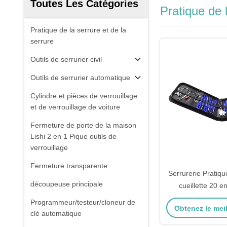
Toutes Les Catégories
Pratique de l
Pratique de la serrure et de la
serrure
Outils de serrurier civil
Outils de serrurier automatique
Cylindre et pièces de verrouillage
et de verrouillage de voiture
Fermeture de porte de la maison
Lishi 2 en 1 Pique outils de
verrouillage
Fermeture transparente
Serrurerie Pratique
découpeuse principale
cueillette 20 e
Serrurier Serru
Programmeur/testeur/cloneur de
Obtenez le meil
maison ensembl
clé automatique