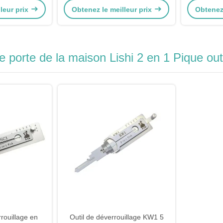
leur prix
Obtenez le meilleur prix
Obtenez 
Civic Fe
Honda Fe
 porte de la maison Lishi 2 en 1 Pique outi
rouillage en
Outil de déverrouillage KW1 5