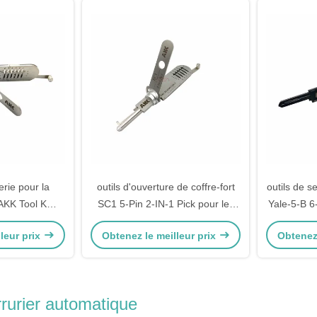
erie pour la
outils d'ouverture de coffre-fort
outils de s
 AKK Tool KW5
SC1 5-Pin 2-IN-1 Pick pour les
Yale-5-B 6
isir pour les
serrures de porte Schlage SC1
pour les s
leur prix
Obtenez le meilleur prix
Obtenez 
rte Kwikset
rrurier automatique