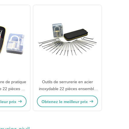
re de pratique
Outils de serrurerie en acier
e 22 pièces Kit
inoxydable 22 pièces ensemble
de serrure
de serrure automatique avec
leur prix
Obtenez le meilleur prix
nsemble de
verrou pratique transparent
re de pratique
rent