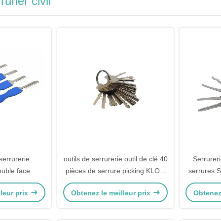
urier civil
serrurerie
outils de serrurerie outil de clé 40
Serrureri
ouble face.
pièces de serrure picking KLOM
serrures S
verrou d'or en acier clé de test
serrures 
leur prix
Obtenez le meilleur prix
Obtenez 
universelle
de serrur