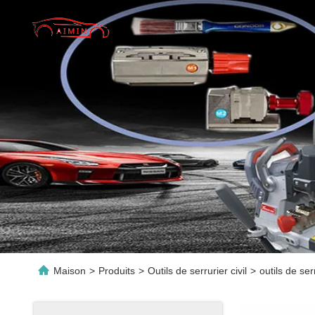
Maison
>
Produits
>
Outils de serrurier civil
>
outils de se