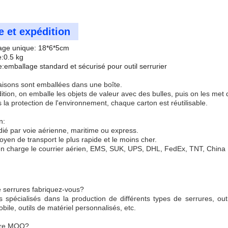
 et expédition
llage unique: 18*6*5cm
e:0.5 kg
:emballage standard et sécurisé pour outil serrurier
aisons sont emballées dans une boîte.
tion, on emballe les objets de valeur avec des bulles, puis on les met
la protection de l'environnement, chaque carton est réutilisable.
n:
dié par voie aérienne, maritime ou express.
yen de transport le plus rapide et le moins cher.
 charge le courrier aérien, EMS, SUK, UPS, DHL, FedEx, TNT, China P
 serrures fabriquez-vous?
pécialisés dans la production de différents types de serrures, outils
bile, outils de matériel personnalisés, etc.
otre MOQ?