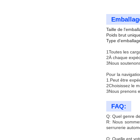
Emballage
Taille de l'emba
Poids brut uniqu
Type d'emballage
1Toutes les carg
2À chaque expédi
3Nous soutenons 
Pour la navigatio
1.Peut être expé
2Choisissez le mo
3Nous prenons en
FAQ:
Q: Quel genre de
R: Nous sommes s
serrurerie automo
Q: Quelle est v