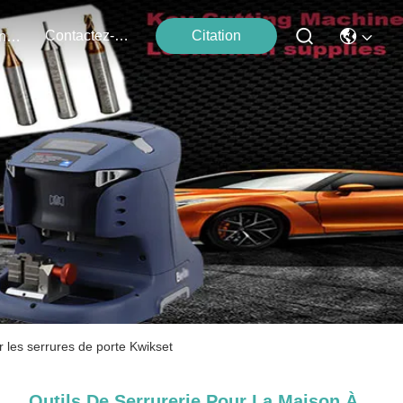
Contactez-Nous
Citation
Événements
r les serrures de porte Kwikset
Outils De Serrurerie Pour La Maison À