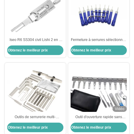
Iseo R6 SS304 civil Lishi 2 en 1
Fermeture à serrures sélectionnez
outils de collecte de serrures
ensemble 12 en un ensemble de
Obtenez le meilleur prix
Obtenez le meilleur prix
voiture outils de serrurerie
sélectionnement outils d'ouverture
ensemble clé électrique
de serrure
Vidéo
Outils de serrurerie multi-
Outil d'ouverture rapide sans
fonctionnels Kaba outils de
serrure à l'aide d'une aiguille (à
Obtenez le meilleur prix
Obtenez le meilleur prix
serrurerie outils de serrurerie
11 pièces) Ensemble d'outils de
outils de serrurerie pour serrurier
serrurier