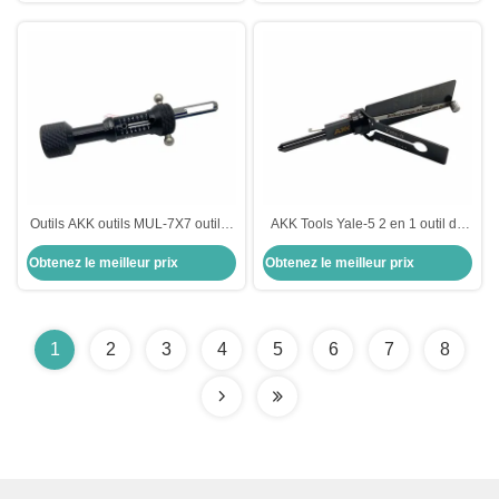
Outils AKK outils MUL-7X7 outil à
AKK Tools Yale-5 2 en 1 outil de
clé plate outils de sélection de
cueillette pour Yale serrures de
Obtenez le meilleur prix
Obtenez le meilleur prix
serrurerie outils de sélection de
porte outils de sécurité serrurier
serrure
1
2
3
4
5
6
7
8