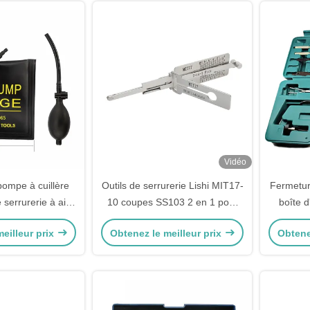
Vidéo
pompe à cuillère
Outils de serrurerie Lishi MIT17-
Fermetur
 serrurerie à air
10 coupes SS103 2 en 1 pour
boîte d
dge airbag lock
ouvre-serrure de porte
multif
eilleur prix
Obtenez le meilleur prix
Obtene
 ouvrir porte de
Mitsubishi
uvre fenêtre
ouilleur