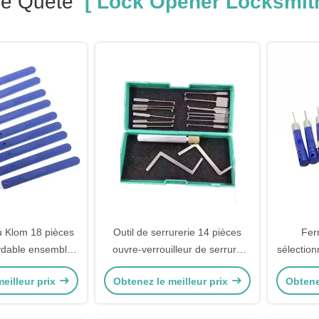
re Quête
[ Lock Opener Locksmith
u Klom 18 pièces
Outil de serrurerie 14 pièces
Fer
xydable ensemble
ouvre-verrouilleur de serrure
sélectio
r d' acier ouvreur
automatique
ensembl
eilleur prix
Obtenez le meilleur prix
Obtene
e fournitures de
outils 
rurier