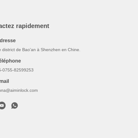
actez rapidement
dresse
e district de Bao'an à Shenzhen en Chine.
éléphone
6-0755-82599253
mail
nna@aiminlock.com