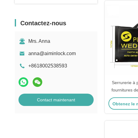
Contactez-nous
Mrs. Anna
anna@aiminlock.com
+8618002538593
Serrurerie à 
fournitures de
auto air we
Contact maintenant
Obtenez le m
professionnel
voiture o
verr