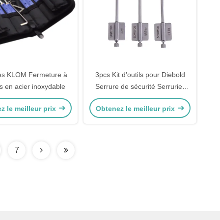
es KLOM Fermeture à
3pcs Kit d'outils pour Diebold
s en acier inoxydable
Serrure de sécurité Serrurier
professionnel fournitures outil
z le meilleur prix
Obtenez le meilleur prix
de sélection de serrure matériel
ensemble d'outils drapeau
poteau de clé serruresmi
7