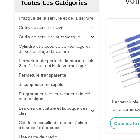
Vot
Toutes Les Catégories
Pratique de la serrure et de la serrure
Outils de serrurier civil
Outils de serrurier automatique
Cylindre et pièces de verrouillage et
de verrouillage de voiture
Fermeture de porte de la maison Lishi
2 en 1 Pique outils de verrouillage
Fermeture transparente
découpeuse principale
Programmeur/testeur/cloneur de clé
automatique
Le verrou ble
Les clés de voiture et la coque des
en acier ino
clés
de verrouilleu
Clé de la coquille du moteur / clé à
Obtenez le m
de serrureri
distance / clé à puce
ser
Une carte de crédit