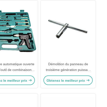
e automatique ouverte
Démolition du panneau de
'outil de combinaison
troisième génération puissant
onction Fermeture de
dispositif de verrouillage
z le meilleur prix
Obtenez le meilleur prix
voiture outils
universel de torsion outil de
serrurier