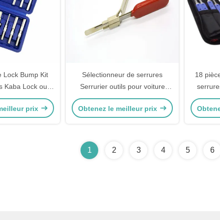
e Lock Bump Kit
Sélectionneur de serrures
18 pièc
s Kaba Lock outil
Serrurier outils pour voiture
serrure
rapide Kit de 14
ensemble d'outils spéciaux
eilleur prix
Obtenez le meilleur prix
Obtene
ièces
Nouveau Rega sélectionneur de
serrures pour serrures Buick
1
2
3
4
5
6