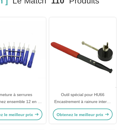
 ]
Le Match
110
Produits
meture à serrures
Outil spécial pour HU66
nnez ensemble 12 en un
Encastrement à rainure interne
e de sélectionnement
Serrurier outil Serrure ouvreur
z le meilleur prix
Obtenez le meilleur prix
d'ouverture de serrure
Serrure sélectionner