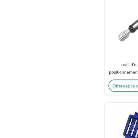
outil d'
positionnement
serrurerie lam
Obtenez le m
outils de cue
C