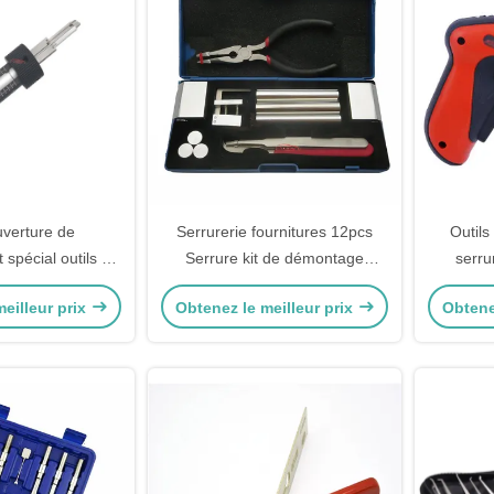
ouverture de
Serrurerie fournitures 12pcs
Outils
 spécial outils de
Serrure kit de démontage
serru
e de verrouillage
ouverture serrure sélectionner
verr
eilleur prix
Obtenez le meilleur prix
Obtene
illette pour ABUS
ensemble de cabinet
ISA