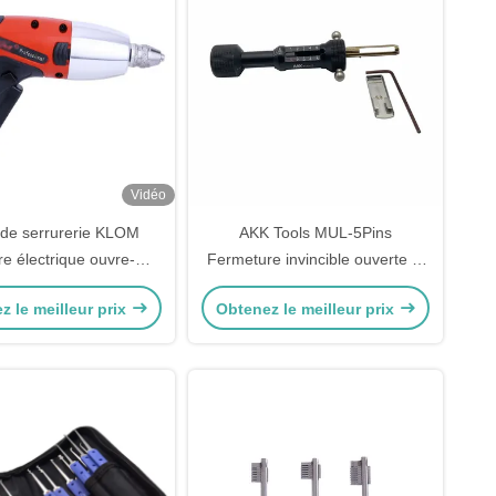
Vidéo
 de serrurerie KLOM
AKK Tools MUL-5Pins
re électrique ouvre-
Fermeture invincible ouverte et
ouilleur à pistolet
lecture du code 2 en 1
z le meilleur prix
Obtenez le meilleur prix