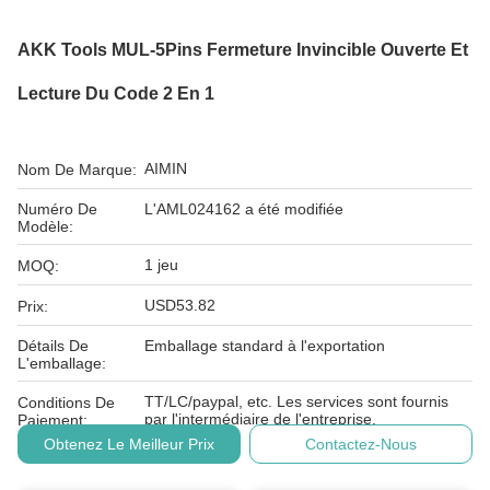
AKK Tools MUL-5Pins Fermeture Invincible Ouverte Et
Lecture Du Code 2 En 1
AIMIN
Nom De Marque:
Numéro De
L'AML024162 a été modifiée
Modèle:
1 jeu
MOQ:
USD53.82
Prix:
Détails De
Emballage standard à l'exportation
L'emballage:
TT/LC/paypal, etc. Les services sont fournis
Conditions De
par l'intermédiaire de l'entreprise.
Paiement:
Obtenez Le Meilleur Prix
Contactez-Nous