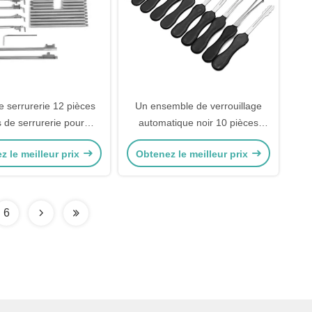
e serrurerie 12 pièces
Un ensemble de verrouillage
s de serrurerie pour
automatique noir 10 pièces
coffres-forts
outils de verrouillage à double
z le meilleur prix
Obtenez le meilleur prix
face
6