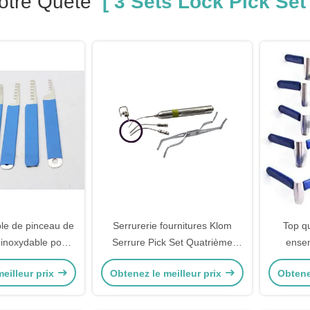
otre Quête
[ 3 Sets Lock Pick Set 
le de pinceau de
Serrurerie fournitures Klom
Top q
r inoxydable pour
Serrure Pick Set Quatrième
ensem
ébutants
génération d'acier inoxydable
Piqueur 
eilleur prix
Obtenez le meilleur prix
Obtene
Piqueu
serrur