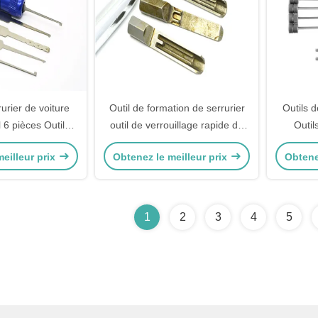
rurier de voiture
Outil de formation de serrurier
Outils d
 6 pièces Outils
outil de verrouillage rapide de
Outil
déverrouillage
Baodean outils de verrouillage
eilleur prix
Obtenez le meilleur prix
Obtene
4pcs sélection de serrure
1
2
3
4
5