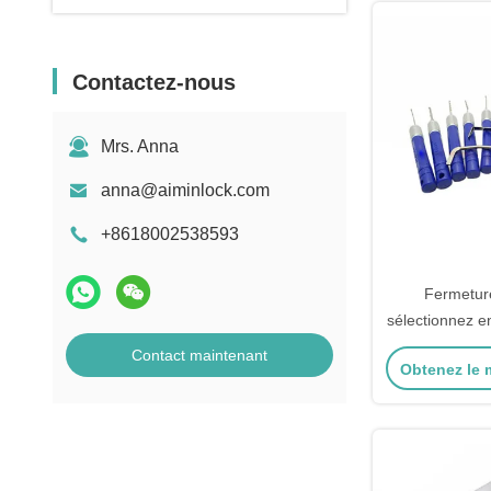
Contactez-nous
Mrs. Anna
anna@aiminlock.com
+8618002538593
Fermetur
sélectionnez 
ensemble de 
Contact maintenant
Obtenez le m
outils d'ouve