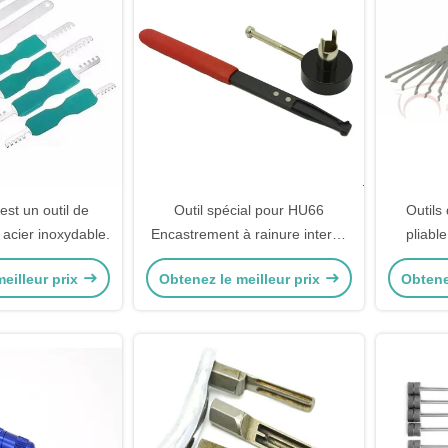
est un outil de
Outil spécial pour HU66
Outils
 acier inoxydable.
Encastrement à rainure interne
pliabl
Serrurier outil Serrure ouvreur
sélectio
eilleur prix
Obtenez le meilleur prix
Obtene
Serrure sélectionner
s