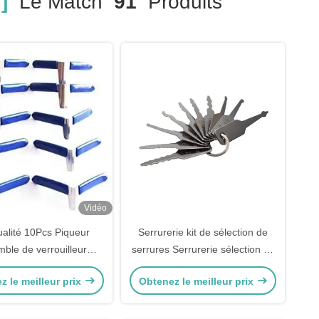
]
Le Match
91
Produits
Vidéo
ualité 10Pcs Piqueur
Serrurerie kit de sélection de
ble de verrouilleur
serrures Serrurerie sélection de
d'ouverture de serrure
serrures ensemble de sélection
z le meilleur prix
Obtenez le meilleur prix
r ensemble d'outil de
de serrures KLOM avec numéro
ier ensemble unique