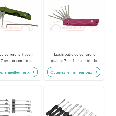
 de serrurerie Haoshi
Haoshi outils de serrurerie
e 7 en 1 ensemble de
pliables 7 en 1 ensemble de
n de serrure Outils de
collecte de serrures outils de
z le meilleur prix
Obtenez le meilleur prix
errurerie (vert)
serrurerie (rose)