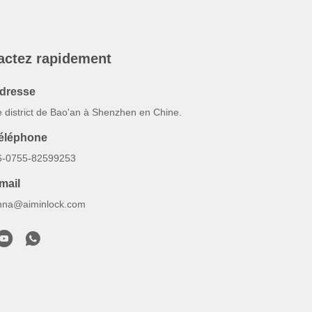
actez rapidement
dresse
e district de Bao'an à Shenzhen en Chine.
éléphone
6-0755-82599253
mail
nna@aiminlock.com