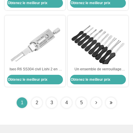
Obtenez le meilleur prix
Obtenez le meilleur prix
TE2 Décodeur de sélection de
serrure
Iseo R6 SS304 civil Lishi 2 en 1
Un ensemble de verrouillage
outils de collecte de serrures
automatique noir 10 pièces outils
Obtenez le meilleur prix
Obtenez le meilleur prix
voiture outils de serrurerie
de verrouillage à double face
ensemble clé électrique
1
2
3
4
5