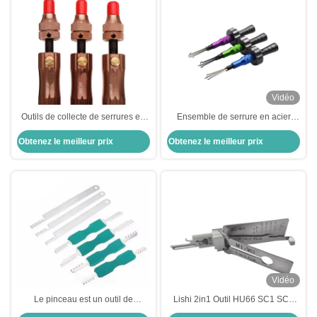
Vidéo
Outils de collecte de serrures en
Ensemble de serrure en acier
acier inoxydable légers, équipés
inoxydable pour outil de serrurier
Obtenez le meilleur prix
Obtenez le meilleur prix
pour les serruriers civils, outils de
civil Le nouvel outil de
collecte de serrures tubulaires
verrouillage croisé à ouverture
rapide (3 ensembles)
Vidéo
Le pinceau est un outil de
Lishi 2in1 Outil HU66 SC1 SC4
verrouillage en acier inoxydable.
KW1 R52 KW5 AM5 M1/MS2 B111