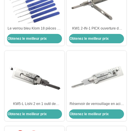
Le verrou bleu Klom 18 pièces en
KW1 2-IN-1 PICK ouverture de
acier inoxydable ensemble de
serrure en acier inoxydable
Obtenez le meilleur prix
Obtenez le meilleur prix
verrouilleur d' acier ouvreur de
sélection de sélection ensemble
serrurerie fournitures de serrurier
de paquet unique de haute qualité
KW5-L Lishi 2 en 1 outil de
Réservoir de verrouillage en acier
verrouillage pour serrures
inoxydable Lishi 2 en 1
Obtenez le meilleur prix
Obtenez le meilleur prix
résidentielles décodeur de
verrouillage en acier inoxydable