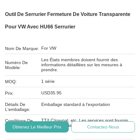
Outil De Serrurier Fermeture De Voiture Transparente
Pour VW Avec HU66 Serrurier
For VW
Nom De Marque:
Les États membres doivent fournir des
Numéro De
informations détaillées sur les mesures à
Modèle:
prendre.
1 série
MOQ:
USD35.95
Prix:
Détails De
Emballage standard à l'exportation
L'emballage:
TT/LC/paypal, etc. Les services sont fournis
Conditions De
par l'intermédiaire de l'entreprise.
Paiement:
Obtenez Le Meilleur Prix
Contactez-Nous